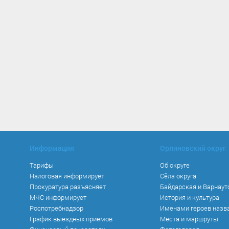
Информация
Орлиновский округ
Тарифы
Об округе
Налоговая информирует
Сёла округа
Прокуратура разъясняет
Байдарская и Варнаут
МЧС информирует
История и культура
Роспотребнадзор
Именами героев назв
График выездных приемов
Места и маршруты