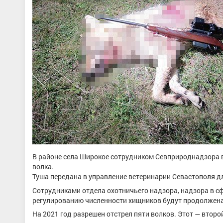
В районе села Широкое сотрудником Севприроднадзора 
волка.
Туша передана в управление ветеринарии Севастополя д
Сотрудниками отдела охотничьего надзора, надзора в с
регулированию численности хищников будут продолжена
На 2021 год разрешен отстрел пяти волков. Этот — втор