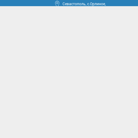
Севастополь, с.Орлиное,
ул.Тюкова, 42
круга
ные проекты
иссии
комиссии
асущным проблемам и
м вопросам