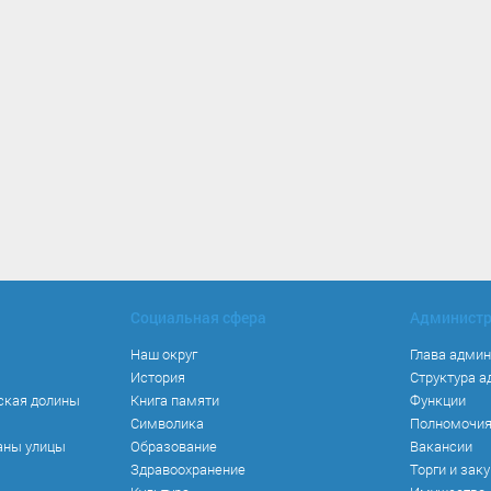
Социальная сфера
Админист
Наш округ
Глава адми
История
Структура 
ская долины
Книга памяти
Функции
Символика
Полномочи
аны улицы
Образование
Вакансии
Здравоохранение
Торги и зак