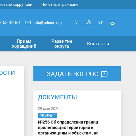
йствие коррупции
Почетные граждане
Карта
Печать
2 63 42 80
info@orlinoe.org
сайта
страни
Открыть
Включит
поиск
версию
Прием
Развитие
Контакты
для
обращений
округа
слабовид
ОСТИ
ЗАДАТЬ ВОПРОС
ДОКУМЕНТЫ
29 мая 2026
РЕШЕНИЯ
№256 Об определении границ
прилегающих территорий к
организациям и объектам, на