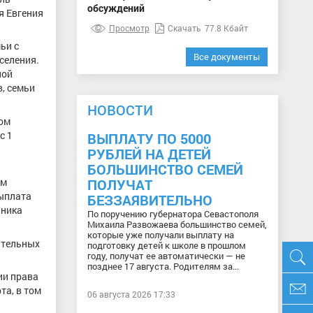
обсуждений
я Евгения
Просмотр
Скачать
77.8 Кбайт
ьи с
Все документы
селения.
ной
, семьи
НОВОСТИ
том
с 1
ВЫПЛАТУ ПО 5000
РУБЛЕЙ НА ДЕТЕЙ
БОЛЬШИНСТВО СЕМЕЙ
им
ПОЛУЧАТ
выплата
БЕЗЗАЯВИТЕЛЬНО
ьника
По поручению губернатора Севастополя
Михаила Развожаева большинство семей,
которые уже получали выплату на
ительных
подготовку детей к школе в прошлом
году, получат ее автоматически — не
позднее 17 августа. Родителям за...
ии права
та, в том
06 августа 2026 17:33