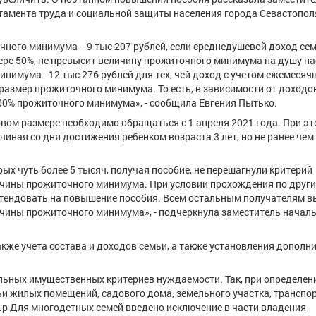
тамента труда и социальной защиты населения города Севастопол
ного минимума - 9 тыс 207 рублей, если среднедушевой доход сем
ре 50%, не превысит величину прожиточного минимума на душу на
имума - 12 тыс 276 рублей для тех, чей доход с учетом ежемесяч
азмер прожиточного минимума. То есть, в зависимости от доходов
 100% прожиточного минимума», - сообщила Евгения Пытько.
овом размере необходимо обращаться с 1 апреля 2021 года. При э
ная со дня достижения ребенком возраста 3 лет, но не ранее чем 
рых чуть более 5 тысяч, получая пособие, не перешагнули критерий
ичины прожиточного минимума. При условии прохождения по друг
ретендовать на повышение пособия. Всем остальным получателям 
ичины прожиточного минимума», - подчеркнула заместитель начал
кже учета состава и доходов семьи, а также установления дополн
ьных имущественных критериев нуждаемости. Так, при определен
и жилых помещений, садового дома, земельного участка, транспор
д.р Для многодетных семей введено исключение в части владения