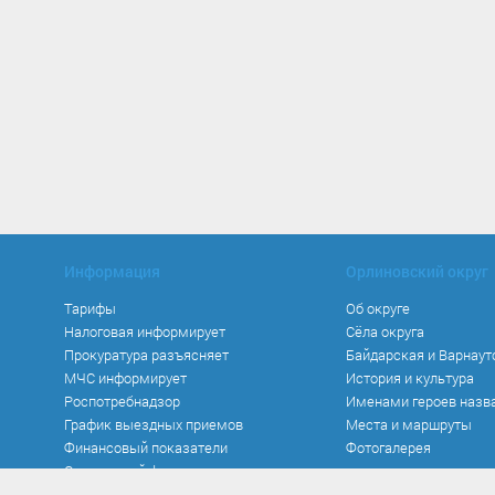
Информация
Орлиновский округ
Тарифы
Об округе
Налоговая информирует
Сёла округа
Прокуратура разъясняет
Байдарская и Варнаут
МЧС информирует
История и культура
Роспотребнадзор
Именами героев назв
График выездных приемов
Места и маршруты
Финансовый показатели
Фотогалерея
Социальный фонд