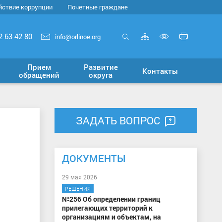
йствие коррупции
Почетные граждане
Карта
Печать
2 63 42 80
info@orlinoe.org
сайта
страни
Открыть
Включит
поиск
версию
Прием
Развитие
Контакты
для
обращений
округа
слабовид
ЗАДАТЬ ВОПРОС
ДОКУМЕНТЫ
29 мая 2026
РЕШЕНИЯ
№256 Об определении границ
прилегающих территорий к
организациям и объектам, на