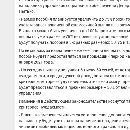
начальника управления социального обеспечения Депар
Пытько.
«Размер пособия планируется увеличить до 75% прожиточ
учетом ранее назначенной ежемесячной выплаты в разме
Выплата может быть увеличена до 100% прожиточного мин
выплаты уже в размере 75% не превысит установленный р
будут получать пособие в 3-х разных размерах: 50, 75 и
По её словам, за назначением ежемесячной выплаты в н
пособие будет предоставляться за прошедший период начи
января 2021 года.
«На сегодня выплату получают 6 тысяч 69 семей, из кото
нуждаемости, и среднедушевой доход остался ниже вел
критериям, которые будут введены, эти семьи смогут п
будет предоставляться в прежнем размере – 50% от вел
управления.
Изменения в действующем законодательстве коснутся та
критериев нуждаемости.
«Важным изменением является установление дополнител
на выплату будет учитываться наличие во владении семь
числе автомобилей, мотоциклов, водного транспорта и 