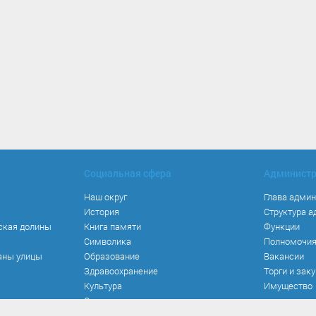
Социальная сфера
Админист
Наш округ
Глава адми
История
Структура 
ская долины
Книга памяти
Функции
Символика
Полномочи
аны улицы
Образование
Вакансии
Здравоохранение
Торги и зак
Культура
Имущество
Спорт
Места и маршруты