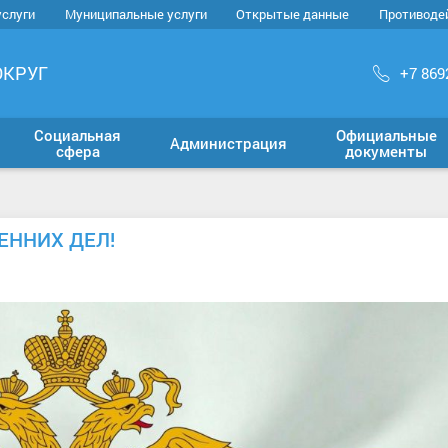
услуги
Муниципальные услуги
Открытые данные
Противоде
ОКРУГ
+7 869
Социальная
Официальные
Администрация
сфера
документы
ЕННИХ ДЕЛ!