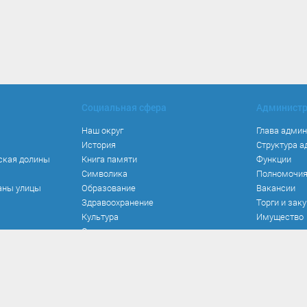
Социальная сфера
Админист
Наш округ
Глава адми
История
Структура 
ская долины
Книга памяти
Функции
Символика
Полномочи
аны улицы
Образование
Вакансии
Здравоохранение
Торги и зак
Культура
Имущество
Спорт
Места и маршруты
Волонтерство
Инвестиционная привлекательность
Кадастровая карта
Безопасность