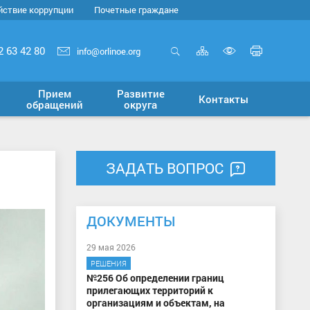
йствие коррупции
Почетные граждане
Карта
Печать
2 63 42 80
info@orlinoe.org
сайта
страни
Открыть
Включит
поиск
версию
Прием
Развитие
Контакты
для
обращений
округа
слабовид
ЗАДАТЬ ВОПРОС
ДОКУМЕНТЫ
29 мая 2026
РЕШЕНИЯ
№256 Об определении границ
прилегающих территорий к
организациям и объектам, на