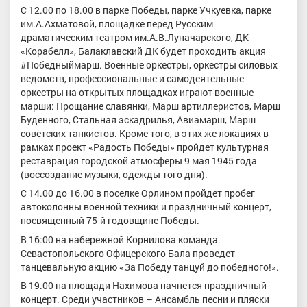
С 12.00 по 18.00 в парке Победы, парке Учкуевка, парке
им.А.Ахматовой, площадке перед Русским
драматическим театром им.А.В.Луначарского, ДК
«Корабелл», Балаклавский ДК будет проходить акция
#Победныймарш. Военные оркестры, оркестры силовых
ведомств, профессиональные и самодеятельные
оркестры на открытых площадках играют военные
марши: Прощание славянки, Марш артиллеристов, Марш
Буденного, Стальная эскадрилья, Авиамарш, Марш
советских танкистов. Кроме того, в этих же локациях в
рамках проект «Радость Победы» пройдет культурная
реставрация городской атмосферы 9 мая 1945 года
(воссоздание музыки, одежды того дня).
С 14.00 до 16.00 в поселке Орлином пройдет пробег
автоколонны военной техники и праздничный концерт,
посвященный 75-й годовщине Победы.
В 16:00 на набережной Корнилова команда
Севастопольского Офицерского Бала проведет
танцевальную акцию «За Победу танцуй до победного!».
В 19.00 на площади Нахимова начнется праздничный
концерт. Среди участников – Ансамбль песни и пляски