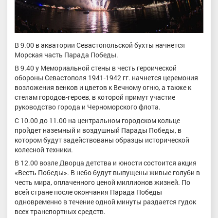
В 9.00 в акватории Севастопольской бухты начнется
Морская часть Парада Победы.
В 9.40 у Мемориальной стены в честь героической
обороны Севастополя 1941-1942 гг. начнется церемония
возложения венков и цветов к Вечному огню, а также к
стелам городов-героев, в которой примут участие
руководство города и Черноморского флота.
С 10.00 до 11.00 на центральном городском кольце
пройдет наземный и воздушный Парады Победы, в
котором будут задействованы образцы исторической
колесной техники.
В 12.00 возле Дворца детства и юности состоится акция
«Весть Победы». В небо будут выпущены живые голуби в
честь мира, оплаченного ценой миллионов жизней. По
всей стране после окончания Парада Победы
одновременно в течение одной минуты раздается гудок
всех транспортных средств.