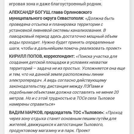
игровая зона и даже благоустроенный родник.
АЛЕКСАНДР БОГУШ, глава Орлиновского
муниципального округа Севастополя:
«Должна быть
проведена отсыпка и планировка территории с
установкой ливневой системы канализования. В
паводковый период здесь достаточно мощный объем
воды проходит. Нужно будет принять определенные
шаги, чтобы в дальнейшем помочь реализовать проект»
КИРИЛЛ ПОПОВ, корреспондент:
«Поиска участка для
создания детской площадки в условиях нехватки
территорий – задача не из простых. Усложняется она еще
и тем, что на данной земле расположены линии
электропередач. А ведь согласно действующему
законодательству, дистанция между ЛЭПами и
подобными объектами должна составлять не менее 20
метров. Но и с этой трудностью в ТОСе села Тыловое
намерены справиться»
ВАДИМ МАРКОВ, председатель ТОС «Тыловое»:
«Проход
через зону отдыха станет основным пешим путём для
жителей, движущихся к автостанции Тылового,
продуктовому магазину и в парк. Проект