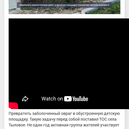
Превратить заболоченный овраг в обустроенную детскую
площадку. Такую задачу перед собой поставил ТОС села
Тыловое. Не один год активная группа жителей участвует