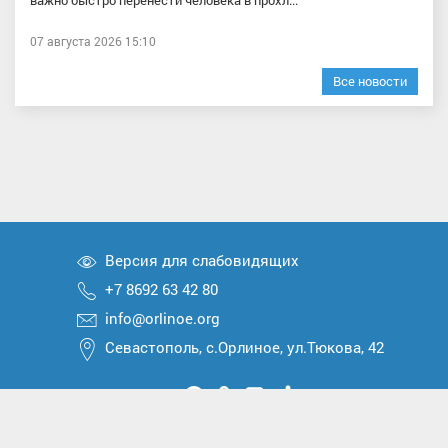
важно быстро перенести человека в прохл...
07 августа 2026 15:10
Все новости
Версия для слабовидящих
+7 8692 63 42 80
info@orlinoe.org
Севастополь, с.Орлиное, ул.Тюкова, 42
Мы
Мы
Мы
Мы
Мы
вконтакте
в
в
в
в
2026 © Все права защищены