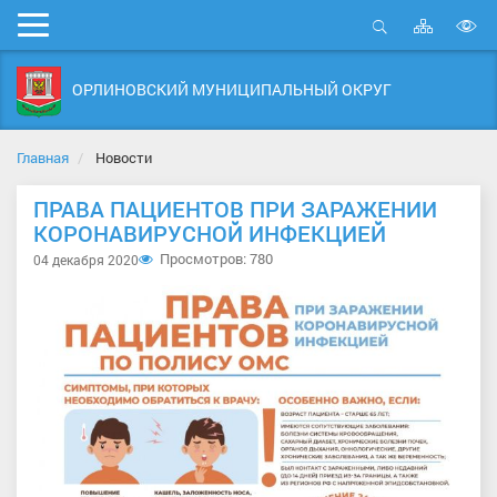
Карта
Мобильное
сайта
Открыть
В
меню
поиск
в
ОРЛИНОВСКИЙ МУНИЦИПАЛЬНЫЙ ОКРУГ
д
с
Главная
Новости
ПРАВА ПАЦИЕНТОВ ПРИ ЗАРАЖЕНИИ
КОРОНАВИРУСНОЙ ИНФЕКЦИЕЙ
Просмотров: 780
04 декабря 2020