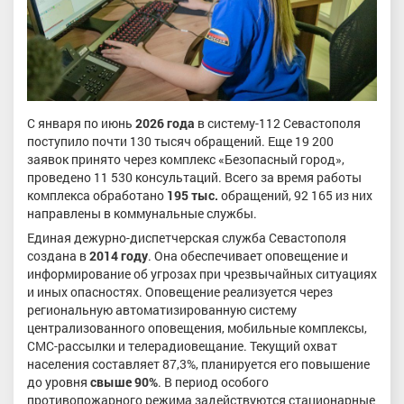
С января по июнь
2026 года
в систему-112 Севастополя
поступило почти 130 тысяч обращений. Еще 19 200
заявок принято через комплекс «Безопасный город»,
проведено 11 530 консультаций. Всего за время работы
комплекса обработано
195 тыс.
обращений, 92 165 из них
направлены в коммунальные службы.
Единая дежурно-диспетчерская служба Севастополя
создана в
2014 году
. Она обеспечивает оповещение и
информирование об угрозах при чрезвычайных ситуациях
и иных опасностях. Оповещение реализуется через
региональную автоматизированную систему
централизованного оповещения, мобильные комплексы,
СМС-рассылки и телерадиовещание. Текущий охват
населения составляет 87,3%, планируется его повышение
до уровня
свыше 90%
. В период особого
противопожарного режима задействуются стационарные