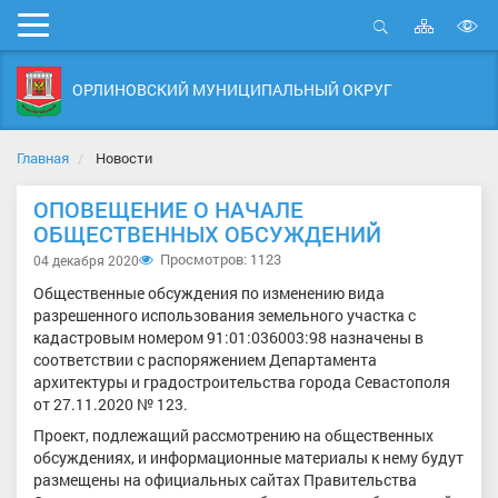
Карта
Мобильное
сайта
Открыть
В
меню
поиск
в
ОРЛИНОВСКИЙ МУНИЦИПАЛЬНЫЙ ОКРУГ
д
с
Главная
Новости
ОПОВЕЩЕНИЕ O НАЧАЛЕ
ОБЩЕСТВЕННЫХ ОБСУЖДЕНИЙ
Просмотров: 1123
04 декабря 2020
Общественные обсуждения по изменению вида
разрешенного использования земельного участка с
кадастровым номером 91:01:036003:98 назначены в
соответствии с распоряжением Департамента
архитектуры и градостроительства города Севастополя
от 27.11.2020 № 123.
Проект, подлежащий рассмотрению на общественных
обсуждениях, и информационные материалы к нему будут
размещены на официальных сайтах Правительства