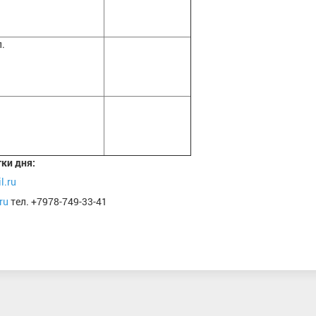
.
ки дня:
l.ru
ru
тел. +7978-749-33-41