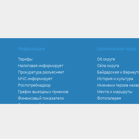
Информация
Орлиновский округ
Тарифы
Об округе
Налоговая информирует
Сёла округа
Прокуратура разъясняет
Байдарская и Варнаут
МЧС информирует
История и культура
Роспотребнадзор
Именами героев назв
График выездных приемов
Места и маршруты
Финансовый показатели
Фотогалерея
Социальный фонд