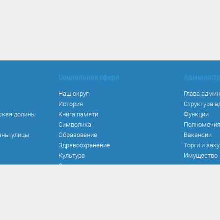
Социальная сфера
Админист
Наш округ
Глава адми
История
Структура 
ская долины
Книга памяти
Функции
Символика
Полномочи
аны улицы
Образование
Вакансии
Здравоохранение
Торги и зак
Культура
Имущество
Спорт
Места и маршруты
Волонтерство
Инвестиционная привлекательность
Кадастровая карта
Безопасность