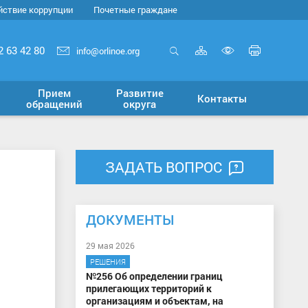
йствие коррупции
Почетные граждане
Карта
Печать
2 63 42 80
info@orlinoe.org
сайта
страни
Открыть
Включит
поиск
версию
Прием
Развитие
Контакты
для
обращений
округа
слабовид
ЗАДАТЬ ВОПРОС
ДОКУМЕНТЫ
29 мая 2026
РЕШЕНИЯ
№256 Об определении границ
прилегающих территорий к
организациям и объектам, на