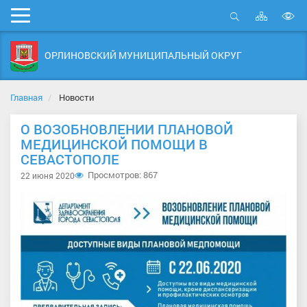
Карта
Мобильное
сайта
Открыть
В
меню
поиск
в
ОРЛИНОВСКИЙ МУНИЦИПАЛЬНЫЙ ОКРУГ
д
с
Главная
Новости
О ВОЗОБНОВЛЕНИИ ПЛАНОВОЙ
МЕДИЦИНСКОЙ ПОМОЩИ В
СЕВАСТОПОЛЕ
Просмотров: 867
22 июня 2020