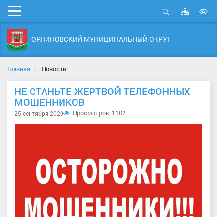
Карта
Мобильное
сайта
Открыть
В
меню
поиск
в
ОРЛИНОВСКИЙ МУНИЦИПАЛЬНЫЙ ОКРУГ
д
с
Главная
Новости
НЕ СТАНЬТЕ ЖЕРТВОЙ ТЕЛЕФОННЫХ
МОШЕННИКОВ
Просмотров: 1102
25 сентября 2020