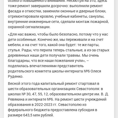
особого повышенного внимания. Несмотря на это, здесь
тоже ремонт завершили досрочно: выполнили ремонт
фасада и отмостки, заменили оконные и дверные блоки,
отремонтировали кровлю, учебные кабинеты, санузлы,
внутренние инженерные сети, сделали монтаж пожарной,
охранной сигнализации.
«Для нас важно, чтобы было безопасно, потому что у нас
дети особенные. Конечно же, мы переживали и на счет
мебели, и на счет того, какой она будет: те же парты,
стулья. Рады, что перила теперь стальные, а из-за старых
деревянных наши дети получали травмы. Мы очень
благодарны, что все наши пожелания учли», –
поделилась впечатлениями представитель
родительского комитета школы-интерната №6 Олеся
Руденко.
Весной этого года капитальный ремонт стартовал в
шести образовательных организациях Севастополя: в
школах № 30, 47, 55, 12, образовательном центре им. В. Д.
Ревякина и интернате №6. На ремонт шести учреждений
образования в 2022-2023 гг. Севастополю из
федерального бюджета предоставлена субсидия в
размере 643,5 млн рублей.