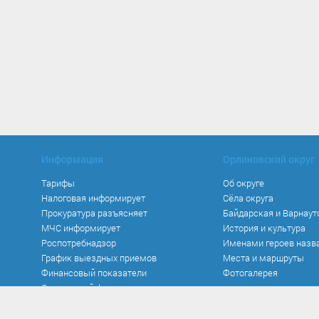
Информация
Орлиновский округ
Тарифы
Об округе
Налоговая информирует
Сёла округа
Прокуратура разъясняет
Байдарская и Варнаут
МЧС информирует
История и культура
Роспотребнадзор
Именами героев назв
График выездных приемов
Места и маршруты
Финансовый показатели
Фотогалерея
Социальный фонд