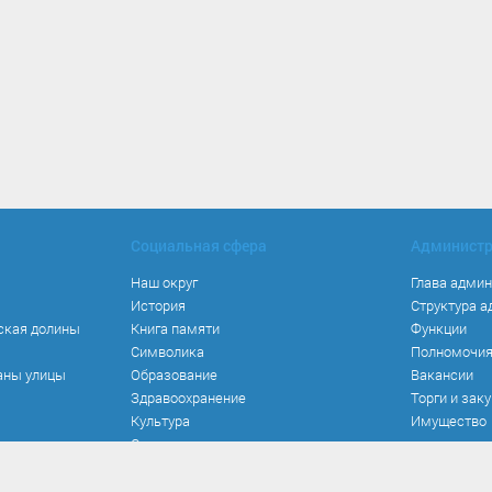
Социальная сфера
Админист
Наш округ
Глава адми
История
Структура 
ская долины
Книга памяти
Функции
Символика
Полномочи
аны улицы
Образование
Вакансии
Здравоохранение
Торги и зак
Культура
Имущество
Спорт
Места и маршруты
Волонтерство