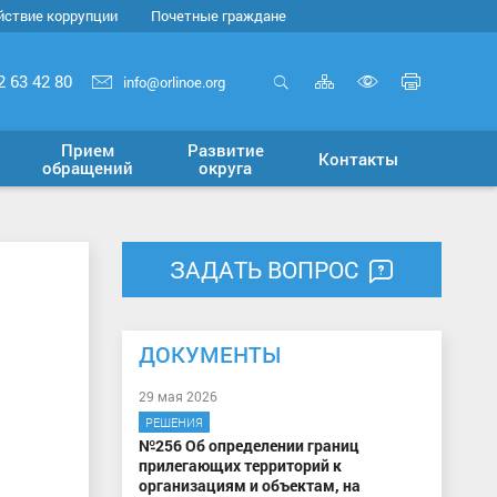
йствие коррупции
Почетные граждане
Карта
Печать
2 63 42 80
info@orlinoe.org
сайта
страни
Открыть
Включит
поиск
версию
Прием
Развитие
Контакты
для
обращений
округа
слабовид
ЗАДАТЬ ВОПРОС
ДОКУМЕНТЫ
29 мая 2026
РЕШЕНИЯ
№256 Об определении границ
прилегающих территорий к
организациям и объектам, на