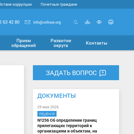
йствие коррупции
Почетные граждане
Карта
Печать
2 63 42 80
info@orlinoe.org
сайта
страни
Открыть
Включит
поиск
версию
Прием
Развитие
Контакты
для
обращений
округа
слабовид
ЗАДАТЬ ВОПРОС
ДОКУМЕНТЫ
29 мая 2026
РЕШЕНИЯ
№256 Об определении границ
прилегающих территорий к
организациям и объектам, на