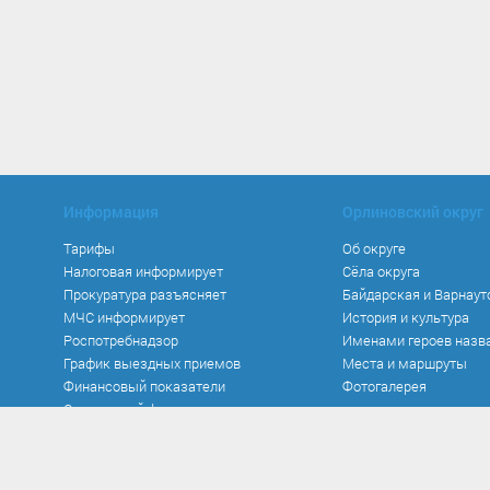
Информация
Орлиновский округ
Тарифы
Об округе
Налоговая информирует
Сёла округа
Прокуратура разъясняет
Байдарская и Варнаут
МЧС информирует
История и культура
Роспотребнадзор
Именами героев назв
График выездных приемов
Места и маршруты
Финансовый показатели
Фотогалерея
Социальный фонд