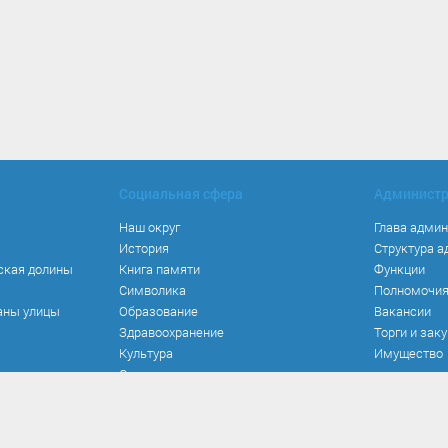
Социальная сфера
Админист
Наш округ
Глава адми
История
Структура 
ская долины
Книга памяти
Функции
Символика
Полномочи
аны улицы
Образование
Вакансии
Здравоохранение
Торги и зак
Культура
Имущество
Спорт
Места и маршруты
Волонтерство
Инвестиционная привлекательность