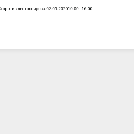
й против
лептоспироза.
0
2
.09.2020
10
:
00
-
16:00