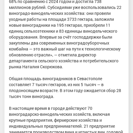
68% по сравнению с 2024 годом и достигла 738
миллионов рублей. Субсидиями уже воспользовались 22
виноградо-винодельческих хозяйства: они провели
уходные работы на площади 3733 гектара, заложили
новые виноградники на 195 гектарах, приобрели 11
единиц сельхозтехники и 83 единицы винодельческого
оборудования. Впервые за счёт господдержки были
закуплены два современных виноградоуборочных
комбайна — это важный шаг на пути к технологическому
обновлению отрасли», — отметила директор
департамента сельского хозяйства и потребительского
рынка Наталия Скорюкова.
Общая площадь виноградников в Севастополе
составляет 7 тысяч гектаров, из них 5 тысяч — в
плодоносящем возрасте. В этом году ожидается сбор 28
тысяч тонн винограда.
В настоящее время в городе действуют 70
виноградарско-винодельческих хозяйств, включая
крупные предприятия, фермерские хозяйства и
индивидуальных предпринимателей. 21 предприятие
занимается производством вина и игристых вин, годовой