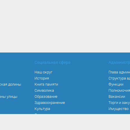
Социальная сфера
Админист
Наш округ
Глава адми
История
Структура 
ская долины
Книга памяти
Функции
Символика
Полномочи
аны улицы
Образование
Вакансии
Здравоохранение
Торги и зак
Культура
Имущество
Спорт
Места и маршруты
Волонтерство