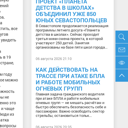
ПРОЕКТ «ПЛАНЕТА
щений
ДЕТСТВА В ШКОЛАХ»
о
ОБЪЕДИНИЛ УЖЕ 850
ра,
ЮНЫХ СЕВАСТОПОЛЬЦЕВ
на
В Севастополе продолжается реализация
тить, все
программы летнего досуга «Планета
ругов
детства в школах». Сейчас проходит
третья мини-смена проекта, в которой
 увидеть
участвуют 250 детей. Занятия
организованы на базе пяти школ города...
в
ь в 19
06 августа 2026 21:10
стране,
КАК ДЕЙСТВОВАТЬ НА
м году
ТРАССЕ ПРИ АТАКЕ БПЛА
мое можно
И РАБОТЕ МОБИЛЬНЫХ
ь
ОГНЕВЫХ ГРУПП
можность
Главная задача гражданского водителя
ры не
при атаке БПЛА и работе мобильных
огневых групп — не мешать расчётам и
енно это
быстро обеспечить безопасность себе и
 и чаще
пассажирам. Важно освободить сектор
Люди из
стрельбы, остановиться тольк...
ватка
т вопросы
06 августа 2026 20:35