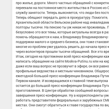
про жилье, дороги. Много частных обращений с конкретн
переехали на постоянное место жительства в Россию из С
службу занятости. Теперь выясняется, что люди без пост
Теперь обещают передать дело в прокуратуру. Помогите,
Архангельской области Вельском районе над инвалидами. 
полторы тысячи. На пенсию ты уж никак не проживешь. 
безусловно это все темы, которые актуальны всегда в р
помочь обращаются к нам, к Владимиру Владимировичу за
поддержки малого и среднего бизнеса, они тоже становят
многие из проблем уже удалось решить до начала пресс-
через волонтеров прошли тысячи обращений. Все это вре
Итак, сегодня на протяжении всей пресс-конференции ка
написать обращение на сайте Moskva-Putinu.ru или на к
даже если ваш вопрос не прозвучит в эфире, он все рав
профильные ведомства и местным чиновником. Общеросс
ежегодной большой пресс-конференции Владимира Путина
Первом канале. И возвращаемся к главной теме выпуска 
остается до большой пресс-конференции Владимира Пути
приготовления. В Центре обработки сообщений вопросы 
завершения пресс-конференции. Ну а корреспонденты уж
работать представители федеральных и зарубежных СМИ
местах. Они смогут обратиться к главе государства по в