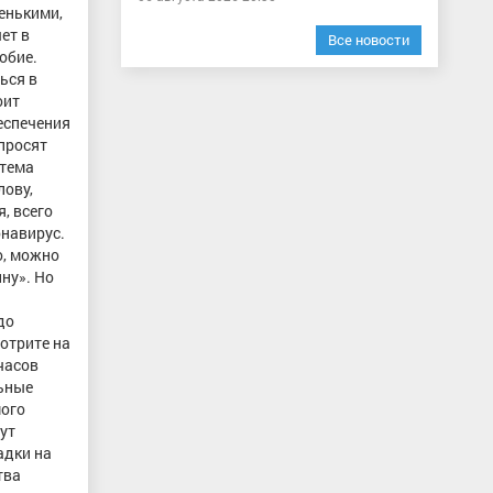
енькими,
ет в
Все новости
обие.
ься в
оит
еспечения
 просят
 тема
лову,
, всего
онавирус.
о, можно
ну». Но
до
отрите на
часов
льные
мого
ут
адки на
тва