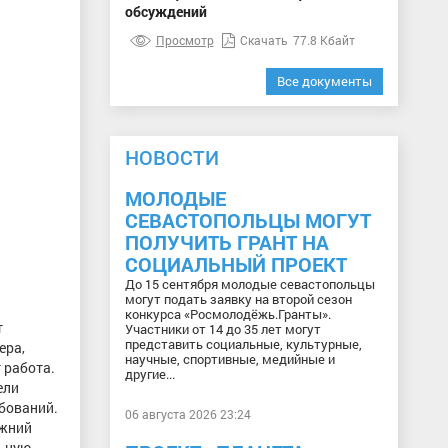
обсуждений
Просмотр
Скачать
77.8 Кбайт
Все документы
НОВОСТИ
МОЛОДЫЕ
СЕВАСТОПОЛЬЦЫ МОГУТ
ПОЛУЧИТЬ ГРАНТ НА
СОЦИАЛЬНЫЙ ПРОЕКТ
До 15 сентября молодые севастопольцы
могут подать заявку на второй сезон
конкурса «Росмолодёжь.Гранты».
т
Участники от 14 до 35 лет могут
представить социальные, культурные,
ера,
научные, спортивные, медийные и
 работа.
другие...
ели
бований.
06 августа 2026 23:24
ижний
льную