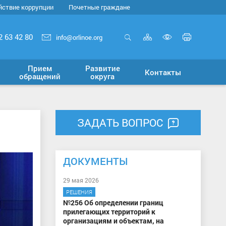
йствие коррупции
Почетные граждане
Карта
Печать
2 63 42 80
info@orlinoe.org
сайта
страни
Открыть
Включит
поиск
версию
Прием
Развитие
Контакты
для
обращений
округа
слабовид
ЗАДАТЬ ВОПРОС
ДОКУМЕНТЫ
29 мая 2026
РЕШЕНИЯ
№256 Об определении границ
прилегающих территорий к
организациям и объектам, на