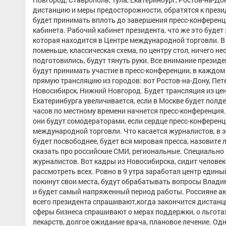
дистанцию и меры предосторожности, обратятся к прези
будет принимать вплоть до завершения пресс-конференци
кабинета. Рабочий кабинет президента, что же это будет
которая находится в Центре международной торговли. В
поменьше, классическая схема, по центру стол, ничего н
подготовились, будут тянуть руки. Все внимание презид
будут принимать участие в пресс-конференции, в каждом
прямую трансляцию из городов: вот Ростов-на-Дону, Пет
Новосибирск, Нижний Новгород. Будет трансляция из цен
Екатеринбурга увеличивается, если в Москве будет полден
часов по местному времени начнется пресс-конференция.
они будут сомодераторами, если сердце пресс-конференци
международной торговли. Что касается журналистов, в эт
будет посвободнее, будет вся мировая пресса, назовите
сказать про российские СМИ, региональные. Специально
журналистов. Вот кадры из Новосибирска, сидит человек
рассмотреть всех. Ровно в 9 утра заработал центр един
покинут свои места, будут обрабатывать вопросы Владим
и будет самый напряженный период работы. Россияне а
всего президента спрашивают,когда закончится дистанци
сферы бизнеса спрашивают о мерах поддержки, о льготах
лекарств, долгое ожидание врача, плановое лечение. Од