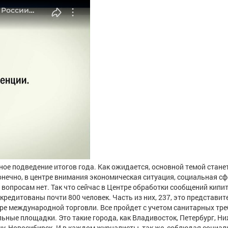
ное подведение итогов года. Как ожидается, основной темой стане
онечно, в центре внимания экономическая ситуация, социальная сф
вопросам нет. Так что сейчас в Центре обработки сообщений кипит
кредитованы почти 800 человек. Часть из них, 237, это представит
е международной торговли. Все пройдет с учетом санитарных тре
ьные площадки. Это такие города, как Владивосток, Петербург, Н
ону, Новосибирск. И в каждом журналисты, так же, соблюдая социа