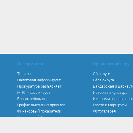
Информация
Орлиновский округ
Тарифы
Об округе
Налоговая информирует
Сёла округа
Прокуратура разъясняет
Байдарская и Варнаут
МЧС информирует
История и культура
Роспотребнадзор
Именами героев назв
График выездных приемов
Места и маршруты
Финансовый показатели
Фотогалерея
Социальный фонд