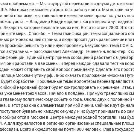
ыми проблемами. – Мы с супругой переехали и с двумя детьми мал
ША. Мы никак не можем устроиться, работу найти. Мы встали на уч
оянной прописки, мы таковой не имеем, не мели права получать пос
 пожалуйста. – Владимир Владимирович, когда перестанут издеват
Лекарств, которые бесплатные, их нет. Вот это стоит 2800. Это ст
Примите меры. Спасибо. – Темы газификации, темы социального об
азных регионах нашей страны, и люди просят дать разъяснение или
 просьбой решить ту или иную проблему, безусловно, тема COVID,
ся актуальны, – рассказывает Александр Печенегин, волонтер. К с
конференции. Единый центр приема сообщений работает с 6 декабря
мя они работали в две смены, и перед каждой сдавали тест на кор
ждый может отправить свой вопрос президенту. Сделать это прост
ириллице Москва-Путину.рф. Либо скачать приложение «Москва Пути
но будет обработан. Проблемные темы волонтеры перенаправляют в
ийский народный фронт будет контролировать их решение. Итак, 
 уже менее трех часов. Начало в полдень. Прямую трансляцию см
и главному политическому событию года. Около двух с половиной 
на. В этот раз она с элементами прямой линии. Сейчас идут фина
поступают буквально каждую секунду, и их будут принимать до са
е собираются в Москве в Центре международной торговли. Там буд
. А для журналистов в регионах организованы специальные площ
идеосвязи. Всего аккредитованы почти 800 человек. Глава государс