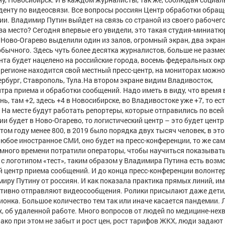
денту по видеосвязи. Все вопросы россиян Центр обработки обра
и. Владимир Путин выйдет на связь со страной из своего рабочег
 за место? Сегодня впервые его увидели, это такая студия-миниатю
 Ново-Огарево выделили один из залов, огромный экран, два экра
еобычного. Здесь чуть более десятка журналистов, больше не размес
ента будет нацелено на российские города, восемь федеральных ок
 регионе находится свой местный пресс-центр, на мониторах можно
ербург, Ставрополь, Тула.На втором экране видим Владивосток,
тра приема и обработки сообщений. Надо иметь в виду, что время 
ь, там +2, здесь +4 в Новосибирске, во Владивостоке уже +7, то ест
 На месте будут работать репортеры, которые отправились по всей 
и будет в Ново-Огарево, то логистический центр – это будет центр
ом году менее 800, в 2019 было порядка двух тысяч человек, в это
 любое иностранное СМИ, оно будет на пресс-конференции, то же са
 много времени потратили операторы, чтобы научиться показыват
 с логотипом «тест», таким образом у Владимира Путина есть воз
ый центр приема сообщений. И до конца пресс-конференции волонте
иру Путину от россиян. И как показала практика прямых линий, им
ктивно отправляют видеосообщения. Ролики присылают даже дети,
онка. Большое количество тем так или иначе касается пандемии. 
, об удаленной работе. Много вопросов от людей по медицине-нех
нако при этом не забыт и рост цен, рост тарифов ЖКХ, люди задаю