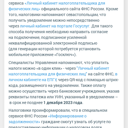
сервиса
«Личный кабинет налогоплательщика для
физических лиц»
официального сайта ФНС России. Кроме
того, налоговики напоминают севастопольцам, что
получить уведомление можно непосредственно
через
личный кабинет на портале Госуслуг.
Для такого
способа получения необходимо направить согласие
на подключение, подписанное усиленной
неквалифицированной электронной подписью
(для генерации которой потребуется установить
мобильное приложение «Госключ»).
Специалисты Управления напоминают, что уплатить
налоги можно «в один клик» - через
"Личный кабинет
налогоплательщика для физических лиц"
на сайте ФНС,
в
личном кабинете на ЕПГУ
, через QR-код с помощью штрих-
кода, размещенного на уведомлении. Также оплату
можно осуществить через банковские учреждения, указав
реквизиты платежа или УИН, указанный в уведомлении –
в срок не позднее
1 декабря 2023 года
.
Налоговики проинформировали, что в специальном
сервисе ФНС России
«Информирование о
задолженности»
граждане смогут узнать об услуге по
предоставлению информации о налоговом долге.