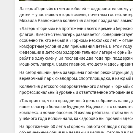
Лагерь «Горный» отметил юбилей – оздоровительному у
детей – участников второй смены, почетных гостей, вете
Михаила Развожаева коллектив лагеря поздравил замест
«Лагерь «Горный» на протяжении всего времени бережно 
флагов. Вместе с тем лагерь развивается, совершенствуе
особенно те, кто не был в «Горном» несколько лет, – от
комфортные условия для пребывания детей. В этом год
Федерации в детском оздоровительном лагере «Горный» с
ребят в одну смену. За последние два года при поддерж
мощность лагеря. Самое главное, что детям здесь нравит
На сегодняшний день завершена полная реконструкция д
веревочный парк, скалодром, спортплощадки, в каждый 
Коллектив детского оздоровительного лагеря «Горный»
профессиональный уровень и ответственное отношение к
«Так приятно, что в праздничный день собрались наши до
нашего лагеря большое будущее. Надеюсь, что совместн
комплекс, и новый бассейн. Я желаю ребятам, чтобы вы в
учебного года вспоминали, как здорово вы провели здесь
На протяжении 60 лет в «Горном» работают люди с горя
объединенные общими идеалами и целями. Сегодня в ла