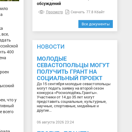
обсуждений
нило
Просмотр
Скачать
77.8 Кбайт
да
Все документы
ка
 все,
оздать
НОВОСТИ
оссийской
ить 400
МОЛОДЫЕ
ена
СЕВАСТОПОЛЬЦЫ МОГУТ
ПОЛУЧИТЬ ГРАНТ НА
троен
СОЦИАЛЬНЫЙ ПРОЕКТ
До 15 сентября молодые севастопольцы
высокий
могут подать заявку на второй сезон
конкурса «Росмолодёжь.Гранты».
Участники от 14 до 35 лет могут
н, что у
представить социальные, культурные,
ртивный
научные, спортивные, медийные и
другие...
е всего
06 августа 2026 23:24
брала