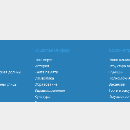
Социальная сфера
Админист
Наш округ
Глава адми
История
Структура 
ская долины
Книга памяти
Функции
Символика
Полномочи
аны улицы
Образование
Вакансии
Здравоохранение
Торги и зак
Культура
Имущество
Спорт
Места и маршруты
Волонтерство
Инвестиционная привлекательность
Кадастровая карта