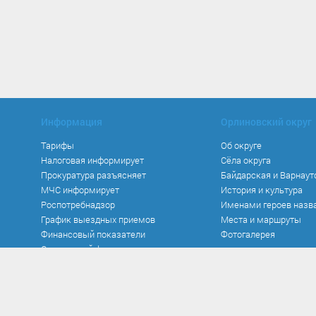
Информация
Орлиновский округ
Тарифы
Об округе
Налоговая информирует
Сёла округа
Прокуратура разъясняет
Байдарская и Варнаут
МЧС информирует
История и культура
Роспотребнадзор
Именами героев назв
График выездных приемов
Места и маршруты
Финансовый показатели
Фотогалерея
Социальный фонд