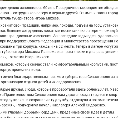
чреждению исполнилось 60 лет. Праздничное мероприятие объеди
ранов – сотрудников лагеря и верных друзей. От имени главы горо
итель губернатора Игорь Михеев.
хранит свои традиции, например, походы, подъем на гору, установ
тся. Бывшие сотрудники, вожатые, воспитанники лагеря – пожалуй,
мечают грандиозные изменения. За последние годы здесь удалось с
у при поддержке Совета Федерации и Министерства просвещения Р
озданы три корпуса, каждый на 52 места. Теперь в лагере могут ж
ке губернатора Михаила Развожаева практически в два раза увелич
ся», - отметил Игорь Михеев.
омиков, которые сейчас стали комфортабельными корпусами, пос
корпус проведена вода.
 отмечен благодарственным письмом губернатора Севастополя за 
 организации отдыха детей и их оздоровления.
брые друзья. Люди, которые проработали здесь более 20 лет. Увере
о с Правительством Севастополя нам удастся создать здесь и спо
се сдружились и сохранили эту дружбу, отдохнули и потом в течени
 время», - подчеркнул начальник лагеря Алексей Сидоренко.
щими глазами, добрыми сердцами, преданные своей идее и детям,
гере большинство вожатых — это студенты, молодежь, которая вы