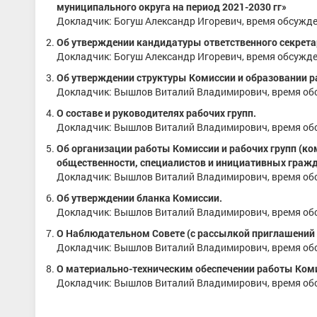
муниципального округа на период 2021-2030 гг»
Докладчик: Богуш Александр Игоревич, время обсужде
Об утверждении кандидатуры ответственного секрета
Докладчик: Богуш Александр Игоревич, время обсужде
Об утверждении структуры Комиссии и образовании ра
Докладчик: Вышлов Виталий Владимирович, время обс
О составе и руководителях рабочих групп.
Докладчик: Вышлов Виталий Владимирович, время обс
Об организации работы Комиссии и рабочих групп (ко
общественности, специалистов и инициативных гражд
Докладчик: Вышлов Виталий Владимирович, время обс
Об утверждении бланка Комиссии.
Докладчик: Вышлов Виталий Владимирович, время обс
О Наблюдательном Совете (с рассылкой приглашений о
Докладчик: Вышлов Виталий Владимирович, время обс
О материально-техническим обеспечении работы Ком
Докладчик: Вышлов Виталий Владимирович, время обс