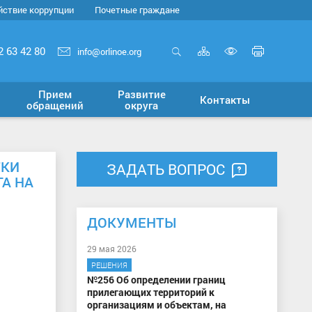
йствие коррупции
Почетные граждане
Карта
Печать
2 63 42 80
info@orlinoe.org
сайта
страни
Открыть
Включит
поиск
версию
Прием
Развитие
Контакты
для
обращений
округа
слабовид
ТКИ
ЗАДАТЬ ВОПРОС
А НА
ДОКУМЕНТЫ
29 мая 2026
РЕШЕНИЯ
№256 Об определении границ
прилегающих территорий к
организациям и объектам, на