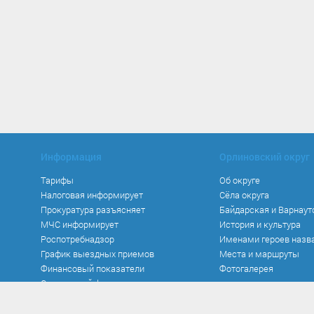
Информация
Орлиновский округ
Тарифы
Об округе
Налоговая информирует
Сёла округа
Прокуратура разъясняет
Байдарская и Варнаут
МЧС информирует
История и культура
Роспотребнадзор
Именами героев назв
График выездных приемов
Места и маршруты
Финансовый показатели
Фотогалерея
Социальный фонд