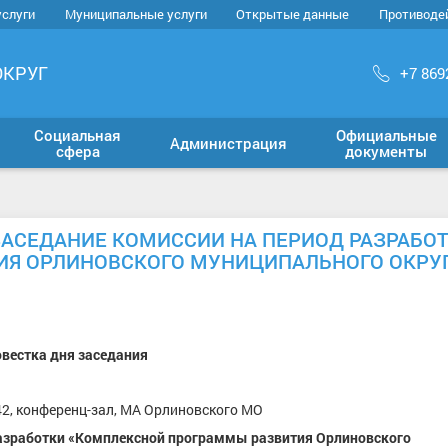
услуги
Муниципальные услуги
Открытые данные
Противоде
ОКРУГ
+7 869
Социальная
Официальные
Администрация
сфера
документы
СЯ ЗАСЕДАНИЕ КОМИССИИ НА ПЕРИОД РАЗРАБО
Я ОРЛИНОВСКОГО МУНИЦИПАЛЬНОГО ОКРУГ
вестка дня заседания
,42, конференц-зал, МА Орлиновского МО
азработки «Комплексной программы развития Орлиновского