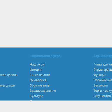
Социальная сфера
Админист
Наш округ
Глава адми
История
Структура 
ская долины
Книга памяти
Функции
Символика
Полномочи
аны улицы
Образование
Вакансии
Здравоохранение
Торги и зак
Культура
Имущество
Спорт
Места и маршруты
Волонтерство