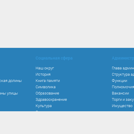
Социальная сфера
Админист
Наш округ
Глава адми
История
Структура 
ская долины
Книга памяти
Функции
Символика
Полномочи
аны улицы
Образование
Вакансии
Здравоохранение
Торги и зак
Культура
Имущество
Спорт
Места и маршруты
Волонтерство
Инвестиционная привлекательность