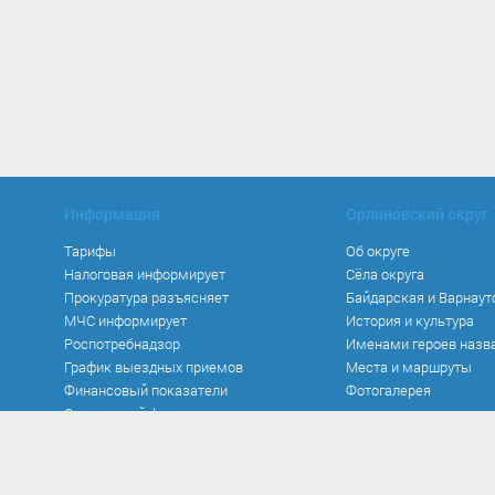
Информация
Орлиновский округ
Тарифы
Об округе
Налоговая информирует
Сёла округа
Прокуратура разъясняет
Байдарская и Варнаут
МЧС информирует
История и культура
Роспотребнадзор
Именами героев назв
График выездных приемов
Места и маршруты
Финансовый показатели
Фотогалерея
Социальный фонд