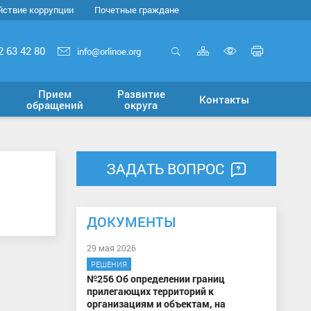
йствие коррупции
Почетные граждане
Карта
Печать
2 63 42 80
info@orlinoe.org
сайта
страни
Открыть
Включит
поиск
версию
Прием
Развитие
Контакты
для
обращений
округа
слабовид
ЗАДАТЬ ВОПРОС
ДОКУМЕНТЫ
29 мая 2026
РЕШЕНИЯ
№256 Об определении границ
прилегающих территорий к
организациям и объектам, на