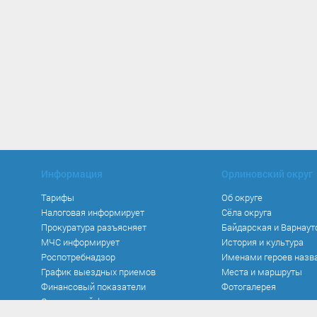
Информация
Орлиновский округ
Тарифы
Об округе
Налоговая информирует
Сёла округа
Прокуратура разъясняет
Байдарская и Варнаут
МЧС информирует
История и культура
Роспотребнадзор
Именами героев назв
График выездных приемов
Места и маршруты
Финансовый показатели
Фотогалерея
Социальный фонд