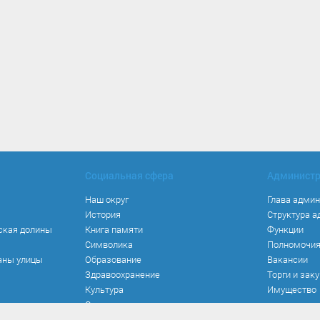
Социальная сфера
Админист
Наш округ
Глава адми
История
Структура 
ская долины
Книга памяти
Функции
Символика
Полномочи
аны улицы
Образование
Вакансии
Здравоохранение
Торги и зак
Культура
Имущество
Спорт
Места и маршруты