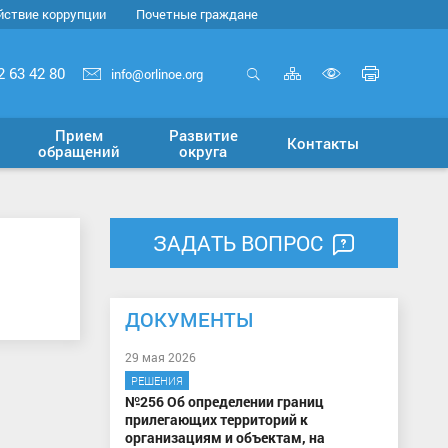
йствие коррупции
Почетные граждане
Карта
Печать
2 63 42 80
info@orlinoe.org
сайта
страни
Открыть
Включит
поиск
версию
Прием
Развитие
Контакты
для
обращений
округа
слабовид
ЗАДАТЬ ВОПРОС
ДОКУМЕНТЫ
29 мая 2026
РЕШЕНИЯ
№256 Об определении границ
прилегающих территорий к
организациям и объектам, на