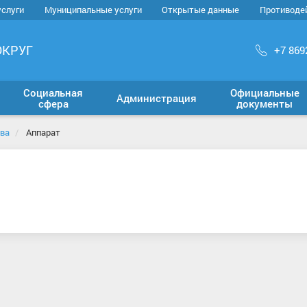
услуги
Муниципальные услуги
Открытые данные
Противоде
ОКРУГ
+7 869
Социальная
Официальные
Администрация
сфера
документы
ава
Аппарат