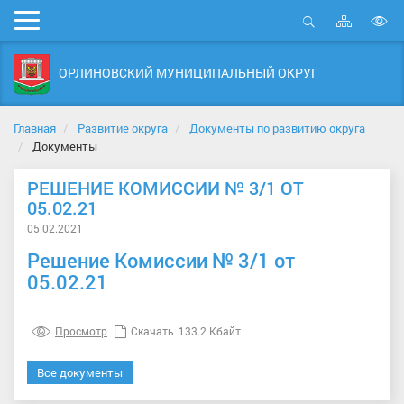
Карта
Мобильное
сайта
Открыть
В
меню
поиск
в
ОРЛИНОВСКИЙ МУНИЦИПАЛЬНЫЙ ОКРУГ
д
с
Главная
Развитие округа
Документы по развитию округа
Документы
РЕШЕНИЕ КОМИССИИ № 3/1 ОТ
05.02.21
05.02.2021
Решение Комиссии № 3/1 от
05.02.21
Просмотр
Скачать
133.2 Кбайт
Все документы