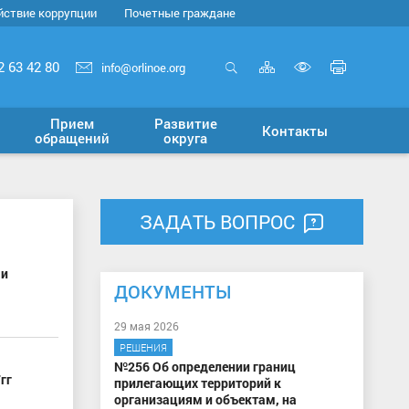
йствие коррупции
Почетные граждане
Карта
Печать
2 63 42 80
info@orlinoe.org
сайта
страни
Открыть
Включит
поиск
версию
Прием
Развитие
Контакты
для
обращений
округа
слабовид
ЗАДАТЬ ВОПРОС
 и
ДОКУМЕНТЫ
29 мая 2026
РЕШЕНИЯ
№256 Об определении границ
гг
прилегающих территорий к
организациям и объектам, на