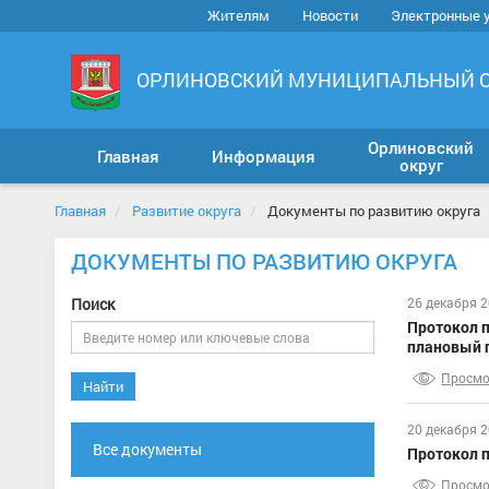
Жителям
Новости
Электронные 
ОРЛИНОВСКИЙ МУНИЦИПАЛЬНЫЙ 
Орлиновский
Главная
Информация
округ
Главная
Развитие округа
Документы по развитию округа
ДОКУМЕНТЫ ПО РАЗВИТИЮ ОКРУГА
Поиск
26 декабря 2
Протокол п
плановый п
Просмо
Найти
20 декабря 2
Все документы
Протокол п
Просмо