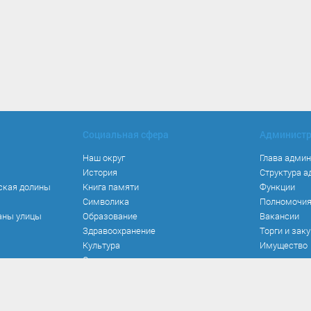
Социальная сфера
Админист
Наш округ
Глава адми
История
Структура 
ская долины
Книга памяти
Функции
Символика
Полномочи
аны улицы
Образование
Вакансии
Здравоохранение
Торги и зак
Культура
Имущество
Спорт
Места и маршруты
Волонтерство
Инвестиционная привлекательность