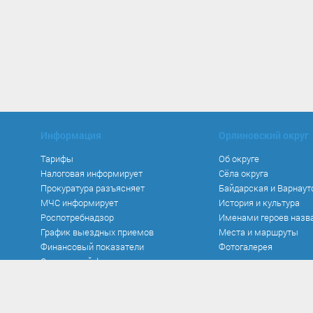
Информация
Орлиновский округ
Тарифы
Об округе
Налоговая информирует
Сёла округа
Прокуратура разъясняет
Байдарская и Варнаут
МЧС информирует
История и культура
Роспотребнадзор
Именами героев назв
График выездных приемов
Места и маршруты
Финансовый показатели
Фотогалерея
Социальный фонд