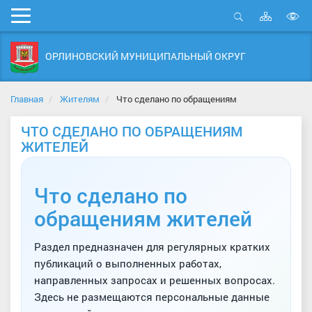
Карта
Мобильное
сайта
Открыть
В
меню
поиск
в
ОРЛИНОВСКИЙ МУНИЦИПАЛЬНЫЙ ОКРУГ
д
с
Главная
Жителям
Что сделано по обращениям
ЧТО СДЕЛАНО ПО ОБРАЩЕНИЯМ
ЖИТЕЛЕЙ
Что сделано по
обращениям жителей
Раздел предназначен для регулярных кратких
публикаций о выполненных работах,
направленных запросах и решенных вопросах.
Здесь не размещаются персональные данные