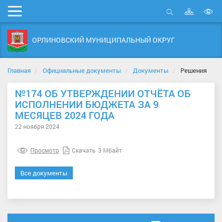
Карта
Мобильное
сайта
Открыть
В
меню
поиск
в
ОРЛИНОВСКИЙ МУНИЦИПАЛЬНЫЙ ОКРУГ
д
с
Главная
Официальные документы
Документы
Решения
№174 ОБ УТВЕРЖДЕНИИ ОТЧЁТА ОБ
ИСПОЛНЕНИИ БЮДЖЕТА ЗА 9
МЕСЯЦЕВ 2024 ГОДА
22 ноября 2024
Просмотр
Скачать
3 Мбайт
Все документы