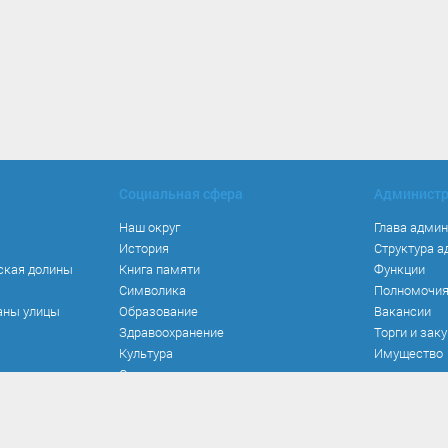
Социальная сфера
Админист
Наш округ
Глава адми
История
Структура 
ская долины
Книга памяти
Функции
Символика
Полномочи
аны улицы
Образование
Вакансии
Здравоохранение
Торги и зак
Культура
Имущество
Спорт
Места и маршруты
Волонтерство
Инвестиционная привлекательность