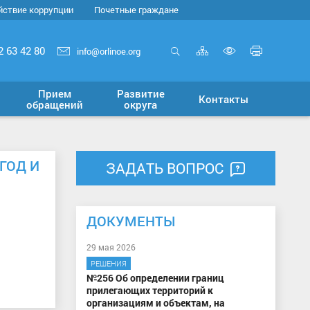
йствие коррупции
Почетные граждане
Карта
Печать
2 63 42 80
info@orlinoe.org
сайта
страни
Открыть
Включит
поиск
версию
Прием
Развитие
Контакты
для
обращений
округа
слабовид
ГОД И
ЗАДАТЬ ВОПРОС
ДОКУМЕНТЫ
29 мая 2026
РЕШЕНИЯ
№256 Об определении границ
прилегающих территорий к
организациям и объектам, на