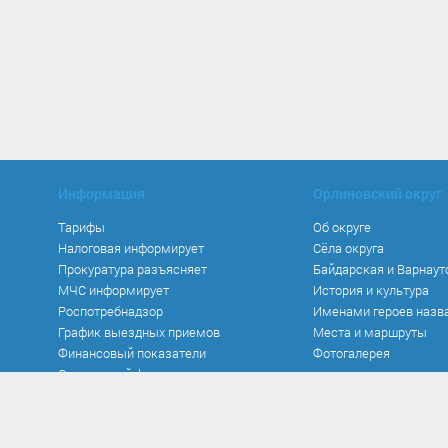
Информация
Орлиновский округ
Тарифы
Об округе
Налоговая информирует
Сёла округа
Прокуратура разъясняет
Байдарская и Варнаут
МЧС информирует
История и культура
Роспотребнадзор
Именами героев назв
График выездных приемов
Места и маршруты
Финансовый показатели
Фотогалерея
Социальный фонд