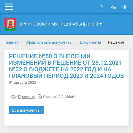
Карта
Мобильное
сайта
Открыть
В
меню
поиск
в
ОРЛИНОВСКИЙ МУНИЦИПАЛЬНЫЙ ОКРУГ
д
с
Главная
Официальные документы
Документы
Решения
РЕШЕНИЕ №50 О ВНЕСЕНИИ
ИЗМЕНЕНИЙ В РЕШЕНИЕ ОТ 28.12.2021
№32 О БЮДЖЕТЕ НА 2022 ГОД И НА
ПЛАНОВЫЙ ПЕРИОД 2023 И 2024 ГОДОВ
01 августа 2022
Просмотр
Скачать
2.1 Мбайт
Все документы