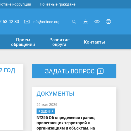
йствие коррупции
Почетные граждане
Карта
Печать
2 63 42 80
info@orlinoe.org
сайта
страни
Открыть
Включит
поиск
версию
Прием
Развитие
Контакты
для
обращений
округа
слабовид
2 ГОД
ЗАДАТЬ ВОПРОС
ДОКУМЕНТЫ
29 мая 2026
РЕШЕНИЯ
№256 Об определении границ
прилегающих территорий к
организациям и объектам, на