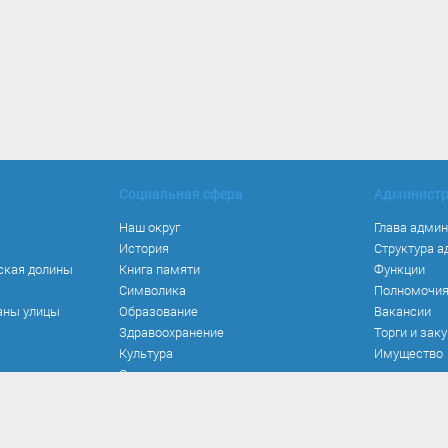
Социальная сфера
Админист
Наш округ
Глава адми
История
Структура 
ская долины
Книга памяти
Функции
Символика
Полномочи
аны улицы
Образование
Вакансии
Здравоохранение
Торги и зак
Культура
Имущество
Спорт
Места и маршруты
Волонтерство
Инвестиционная привлекательность