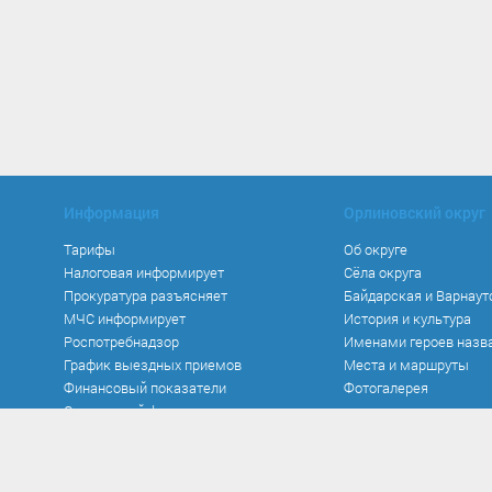
Информация
Орлиновский округ
Тарифы
Об округе
Налоговая информирует
Сёла округа
Прокуратура разъясняет
Байдарская и Варнаут
МЧС информирует
История и культура
Роспотребнадзор
Именами героев назв
График выездных приемов
Места и маршруты
Финансовый показатели
Фотогалерея
Социальный фонд