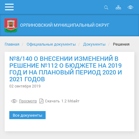
Карта
Мобильное
сайта
Открыть
В
меню
поиск
в
ОРЛИНОВСКИЙ МУНИЦИПАЛЬНЫЙ ОКРУГ
д
с
Главная
Официальные документы
Документы
Решения
№8/140 О ВНЕСЕНИИ ИЗМЕНЕНИЙ В
РЕШЕНИЕ №112 О БЮДЖЕТЕ НА 2019
ГОД И НА ПЛАНОВЫЙ ПЕРИОД 2020 И
2021 ГОДОВ
02 сентября 2019
Просмотр
Скачать
1.2 Мбайт
Все документы