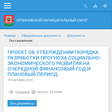
Карта
Мобильное
сайта
Открыть
В
меню
поиск
в
ОРЛИНОВСКИЙ МУНИЦИПАЛЬНЫЙ ОКРУГ
д
с
Главная
Официальные документы
Документы
Постановления
ПРОЕКТ ОБ УТВЕРЖДЕНИИ ПОРЯДКА
РАЗРАБОТКИ ПРОГНОЗА СОЦИАЛЬНО-
ЭКОНОМИЧЕСКОГО РАЗВИТИЯ НА
ОЧЕРЕДНОЙ ФИНАНСОВЫЙ ГОД И
ПЛАНОВЫЙ ПЕРИОД
25 сентября 2024
Просмотр
Скачать
43 Кбайт
Все документы