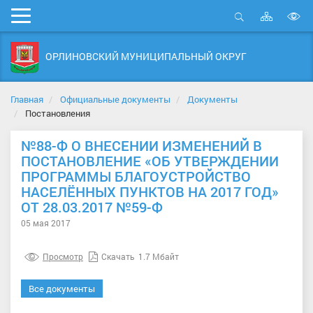
Карта
Мобильное
сайта
Открыть
В
меню
поиск
в
ОРЛИНОВСКИЙ МУНИЦИПАЛЬНЫЙ ОКРУГ
д
с
Главная
Официальные документы
Документы
Постановления
№88-Ф О ВНЕСЕНИИ ИЗМЕНЕНИЙ В
ПОСТАНОВЛЕНИЕ «ОБ УТВЕРЖДЕНИИ
ПРОГРАММЫ БЛАГОУСТРОЙСТВО
НАСЕЛЁННЫХ ПУНКТОВ НА 2017 ГОД»
ОТ 28.03.2017 №59-Ф
05 мая 2017
Просмотр
Скачать
1.7 Мбайт
Все документы