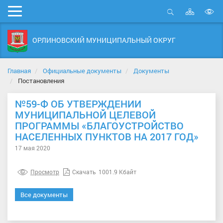
Карта
Мобильное
сайта
Открыть
В
меню
поиск
в
ОРЛИНОВСКИЙ МУНИЦИПАЛЬНЫЙ ОКРУГ
д
с
Главная
Официальные документы
Документы
Постановления
№59-Ф ОБ УТВЕРЖДЕНИИ
МУНИЦИПАЛЬНОЙ ЦЕЛЕВОЙ
ПРОГРАММЫ «БЛАГОУСТРОЙСТВО
НАСЕЛЕННЫХ ПУНКТОВ НА 2017 ГОД»
17 мая 2020
Просмотр
Скачать
1001.9 Кбайт
Все документы