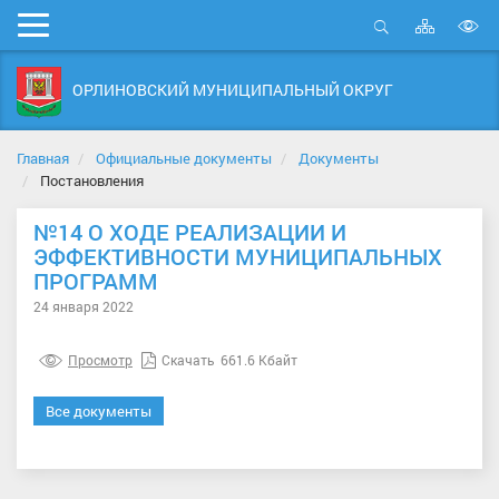
Карта
Мобильное
сайта
Открыть
В
меню
поиск
в
ОРЛИНОВСКИЙ МУНИЦИПАЛЬНЫЙ ОКРУГ
д
с
Главная
Официальные документы
Документы
Постановления
№14 О ХОДЕ РЕАЛИЗАЦИИ И
ЭФФЕКТИВНОСТИ МУНИЦИПАЛЬНЫХ
ПРОГРАММ
24 января 2022
Просмотр
Скачать
661.6 Кбайт
Все документы