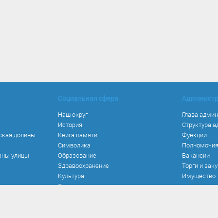
Социальная сфера
Админист
Наш округ
Глава адми
История
Структура 
ская долины
Книга памяти
Функции
Символика
Полномочи
аны улицы
Образование
Вакансии
Здравоохранение
Торги и зак
Культура
Имущество
Спорт
Места и маршруты
Волонтерство
Инвестиционная привлекательность