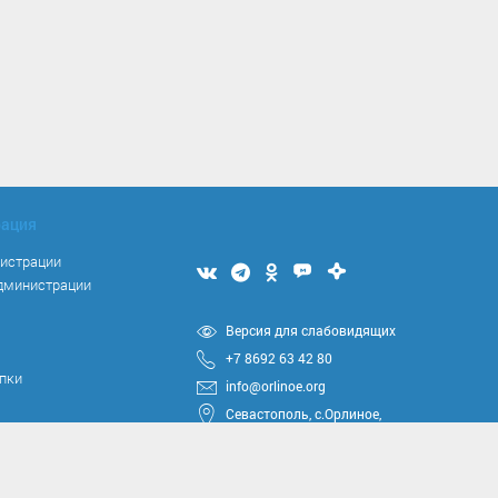
рация
нистрации
Мы
Мы
Мы
Мы
Мы
администрации
вконтакте
в
в
в
в
Telegram
одноклассниках
Max
Дзен
я
Версия для слабовидящих
+7 8692 63 42 80
упки
info@orlinoe.org
Севастополь, с.Орлиное,
ул.Тюкова, 42