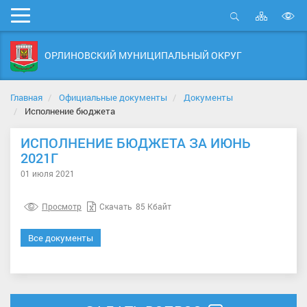
Карта
Мобильное
сайта
Открыть
В
меню
поиск
в
ОРЛИНОВСКИЙ МУНИЦИПАЛЬНЫЙ ОКРУГ
д
с
Главная
Официальные документы
Документы
Исполнение бюджета
ИСПОЛНЕНИЕ БЮДЖЕТА ЗА ИЮНЬ
2021Г
01 июля 2021
Просмотр
Скачать
85 Кбайт
Все документы