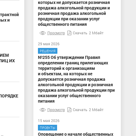
которых не допускается розничная
продажа алкогольной продукции и
розничная продажа алкогольной
нтрактной
продукции при оказании услуг
ных и
общественного питания
Просмотр
Скачать
2 Мбайт
29 мая 2026
РЕШЕНИЯ
ВИЕМ
№255 Об утверждении Правил
ЛИЦ ИХ
определении границ прилегающих
территорий к организациям
и объектам, на которых не
допускается розничная продажа
алкогольной продукции и розничная
продажа алкогольной продукции при
оказании услуг общественного
 ПОРЯДКЕ
питания
Просмотр
Скачать
2 Мбайт
15 мая 2026
ПРОЕКТЫ
Оповещение о начале общественных