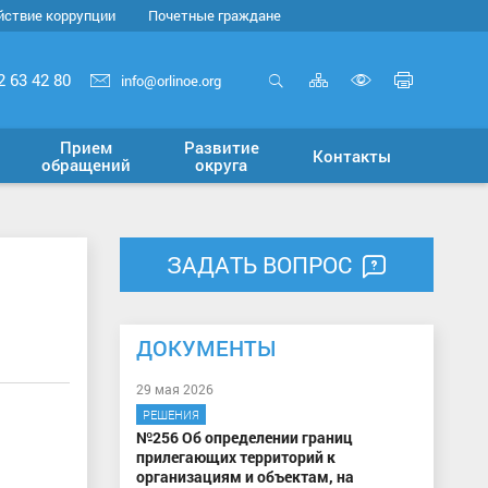
йствие коррупции
Почетные граждане
Карта
Печать
2 63 42 80
info@orlinoe.org
сайта
страни
Открыть
Включит
поиск
версию
Прием
Развитие
Контакты
для
обращений
округа
слабовид
ЗАДАТЬ ВОПРОС
ДОКУМЕНТЫ
29 мая 2026
РЕШЕНИЯ
№256 Об определении границ
прилегающих территорий к
организациям и объектам, на