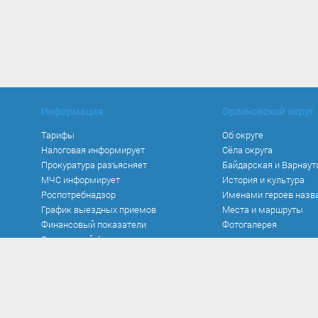
Информация
Орлиновский округ
Тарифы
Об округе
Налоговая информирует
Сёла округа
Прокуратура разъясняет
Байдарская и Варнаут
МЧС информирует
История и культура
Роспотребнадзор
Именами героев назв
График выездных приемов
Места и маршруты
Финансовый показатели
Фотогалерея
Социальный фонд