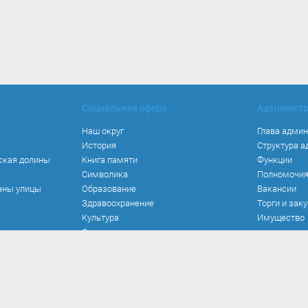
Социальная сфера
Админист
Наш округ
Глава адми
История
Структура 
ская долины
Книга памяти
Функции
Символика
Полномочи
аны улицы
Образование
Вакансии
Здравоохранение
Торги и зак
Культура
Имущество
Спорт
Места и маршруты
Волонтерство
Инвестиционная привлекательность
Кадастровая карта
Безопасность