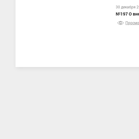
30 декабря 
№197 О вн
Просмо