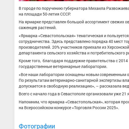
В городе по поручению губернатора Михаила Развожаева
на площади 50-летия СССР.
На ярмарке представлен большой ассортимент свежих ов
саженцев растений.
«Ярмарка «Севастопольская» тематическая и пользуется
сотрудничества. Здесь представлено порядка 40 мест то
производителей. 20% участников приехали из Херсонско
департамента сельского хозяйства и потребительского 
Кроме того, благодаря поддержке правительства с 2014
государственные ветеринарные лаборатории.
«Все наши лаборатории оснащены новым современным о
По результатам ветеринарно-санитарной экспертизы вла
допускается в свободную реализацию», – рассказала в
Всего с начало года в Севастополе организовали уже 21 
Напомним, что ярмарка «Севастопольская», которая прох
на Всероссийском конкурсе «Торговля России 2025».
Фотографии