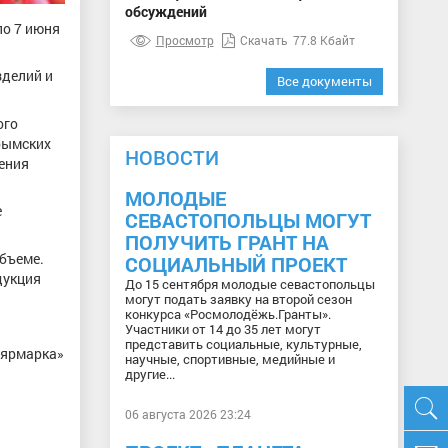
обсуждений
по 7 июня
Просмотр
Скачать
77.8 Кбайт
зделий и
Все документы
ого
крымских
НОВОСТИ
ления
МОЛОДЫЕ
е
СЕВАСТОПОЛЬЦЫ МОГУТ
ПОЛУЧИТЬ ГРАНТ НА
бъеме.
СОЦИАЛЬНЫЙ ПРОЕКТ
дукция
До 15 сентября молодые севастопольцы
.
могут подать заявку на второй сезон
конкурса «Росмолодёжь.Гранты».
Участники от 14 до 35 лет могут
представить социальные, культурные,
 ярмарка»
научные, спортивные, медийные и
другие...
06 августа 2026 23:24