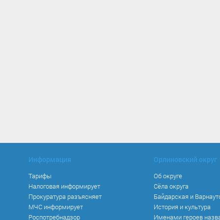
Информация
Орлиновский округ
Тарифы
Об округе
Налоговая информирует
Сёла округа
Прокуратура разъясняет
Байдарская и Варнаут
МЧС информирует
История и культура
Роспотребнадзор
Именами героев назв