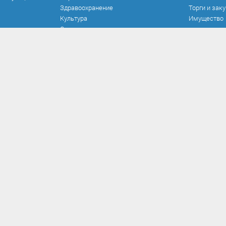
Здравоохранение
Торги и зак
Культура
Имущество
Спорт
Места и маршруты
Волонтерство
Инвестиционная привлекательность
Кадастровая карта
Безопасность
оррупции
Прием обращений
Развитие о
 и иные акты
Порядок и время личного приема
Реализован
вия коррупции
Установленные формы обращений
Работа ком
кспертиза
Интернет-приемная
Документы 
иалы
Вопрос-ответ
Опрос по н
вязанных с
нерешаемы
рупции, для
рупции
ению
ному
рованию