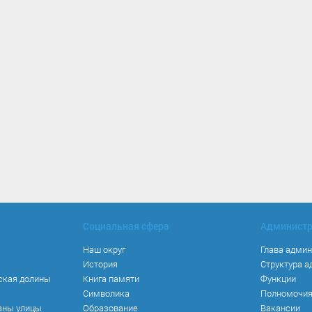
Социальная сфера
Админист
Наш округ
Глава адми
История
Структура 
ская долины
Книга памяти
Функции
Символика
Полномочи
аны улицы
Образование
Вакансии