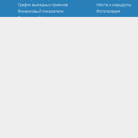
График выездных приемов
Места и маршруты
Финансовый показатели
Фотогалерея
Социальный фонд
Официальные документы
Противодействие к
Устав
Нормативно-правовые
в сфере противодейст
Документы
Антикоррупционная э
Исполнение бюджета
Методические матер
Контроль и аудит
Формы документов, с
Нормативно-правовые акты
противодействием кор
Постановления
заполнения
Проекты
Сообщить о факте кор
Распоряжения
Сведения о доходах
Решения
Комиссия по соблюд
Федеральные законы
требований к служеб
поведению и урегули