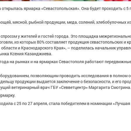
 открылась ярмарка «Севастопольская». Она будет проходить с 5 
ощей, мясной, рыбной продукции, меда, солений, хлебобулочных и
 спросом у жителей и гостей города. Это площадка межрегиональн
рговли, из которых 80% составляет продукция севастопольских и 
й области и Краснодарского Края», – поделилась начальник управ
рынка Ксения Казанджиева.
 года на рынках и на ярмарках Севастополя работают передвижны
борудованием, позволяющим проводить исследования в полном о
дельцу продукции выдается заключение о безопасности, и его про
едущий ветеринарный врач ГБУ «Севветцентр» Маргарита Смотрина
ярмарку.
одила с 25 по 27 апреля, стала победителем в номинации «Лучшая