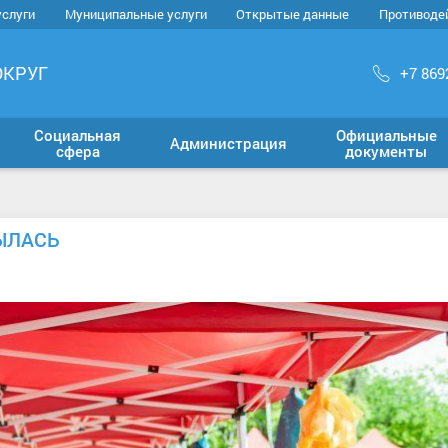
услуги
Муниципальные услуги
Открытые данные
Противоде
ОКРУГ
+7 869
Социальная
Официальные
Администрация
сфера
документы
ЫЛАСЬ