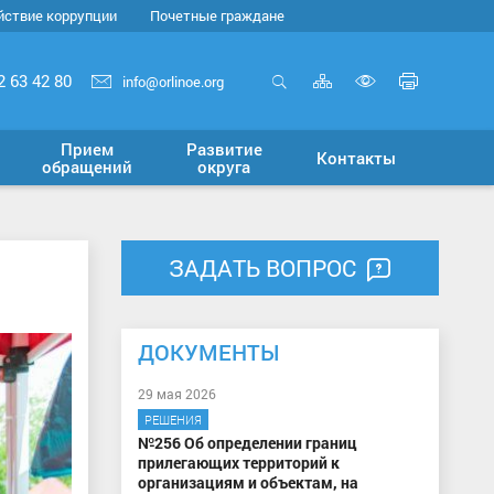
йствие коррупции
Почетные граждане
Карта
Печать
2 63 42 80
info@orlinoe.org
сайта
страни
Открыть
Включит
поиск
версию
Прием
Развитие
Контакты
для
обращений
округа
слабовид
ЗАДАТЬ ВОПРОС
ДОКУМЕНТЫ
29 мая 2026
РЕШЕНИЯ
№256 Об определении границ
прилегающих территорий к
организациям и объектам, на