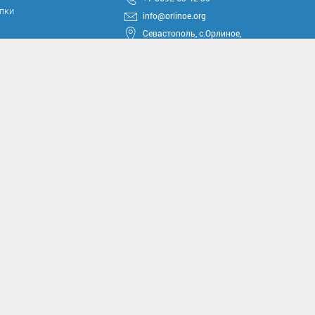
упки
info@orlinoe.org
Севастополь, с.Орлиное,
ул.Тюкова, 42
круга
ные проекты
иссии
комиссии
асущным проблемам и
м вопросам