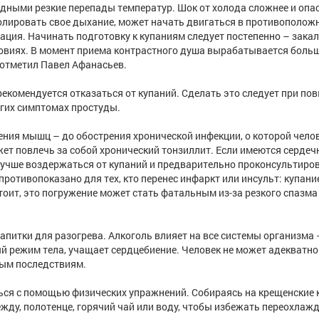
дными резкие перепады температур. Шок от холода сложнее и опас
ролировать свое дыхание, может начать двигаться в противополож
нация. Начинать подготовку к купаниям следует постепенно – зака
овиях. В момент приема контрастного душа вырабатывается боль
 отметил Павел Афанасьев.
 рекомендуется отказаться от купаний. Сделать это следует при п
ругих симптомах простуды.
ения мышц – до обострения хронической инфекции, о которой чело
жет повлечь за собой хронический тонзиллит. Если имеются сердеч
лучше воздержаться от купаний и предварительно проконсультиров
ротивопоказано для тех, кто перенес инфаркт или инсульт: купани
оит, это погружение может стать фатальным из-за резкого спазма
питки для разогрева. Алкоголь влияет на все системы организма 
й режим тела, учащает сердцебиение. Человек не может адекватно
ным последствиям.
ться с помощью физических упражнений. Собираясь на крещенские 
жду, полотенце, горячий чай или воду, чтобы избежать переохлаж