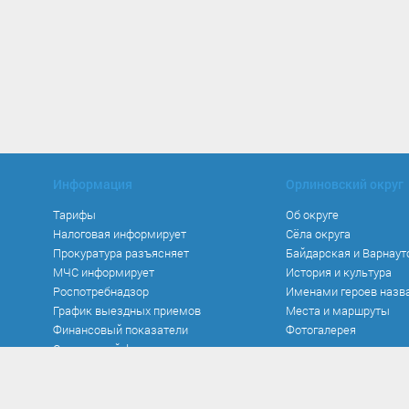
Информация
Орлиновский округ
Тарифы
Об округе
Налоговая информирует
Сёла округа
Прокуратура разъясняет
Байдарская и Варнаут
МЧС информирует
История и культура
Роспотребнадзор
Именами героев назв
График выездных приемов
Места и маршруты
Финансовый показатели
Фотогалерея
Социальный фонд