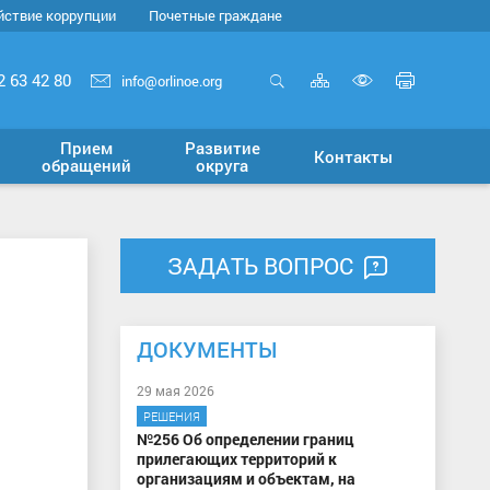
йствие коррупции
Почетные граждане
Карта
Печать
2 63 42 80
info@orlinoe.org
сайта
страни
Открыть
Включит
поиск
версию
Прием
Развитие
Контакты
для
обращений
округа
слабовид
ЗАДАТЬ ВОПРОС
ДОКУМЕНТЫ
29 мая 2026
РЕШЕНИЯ
№256 Об определении границ
прилегающих территорий к
организациям и объектам, на