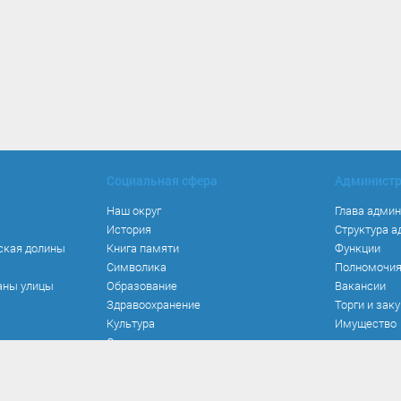
Социальная сфера
Админист
Наш округ
Глава адми
История
Структура 
ская долины
Книга памяти
Функции
Символика
Полномочи
аны улицы
Образование
Вакансии
Здравоохранение
Торги и зак
Культура
Имущество
Спорт
Места и маршруты
Волонтерство
Инвестиционная привлекательность