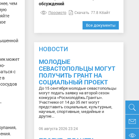
нее, чем
обсуждений
ную
Просмотр
Скачать
77.8 Кбайт
ляйте
шое
Все документы
овышенной
НОВОСТИ
век может
МОЛОДЫЕ
но-
СЕВАСТОПОЛЬЦЫ МОГУТ
аться с
ПОЛУЧИТЬ ГРАНТ НА
е в
СОЦИАЛЬНЫЙ ПРОЕКТ
 сосудов
До 15 сентября молодые севастопольцы
могут подать заявку на второй сезон
конкурса «Росмолодёжь.Гранты».
Участники от 14 до 35 лет могут
–
представить социальные, культурные,
научные, спортивные, медийные и
другие...
купания,
06 августа 2026 23:24
дения.