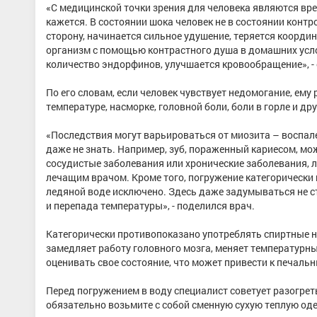
«С медицинской точки зрения для человека являются вре
кажется. В состоянии шока человек не в состоянии конт
сторону, начинается сильное удушение, теряется коорди
организм с помощью контрастного душа в домашних усл
количество эндорфинов, улучшается кровообращение», -
По его словам, если человек чувствует недомогание, ему
температуре, насморке, головной боли, боли в горле и д
«Последствия могут варьироваться от миозита – воспал
даже не знать. Например, зуб, пораженный кариесом, мо
сосудистые заболевания или хронические заболевания, 
лечащим врачом. Кроме того, погружение категорически п
ледяной воде исключено. Здесь даже задумываться не ст
и перепада температуры», - поделился врач.
Категорически противопоказано употреблять спиртные на
замедляет работу головного мозга, меняет температурны
оценивать свое состояние, что может привести к печаль
Перед погружением в воду специалист советует разогре
обязательно возьмите с собой сменную сухую теплую оде