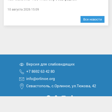
10 августа 2026 15:09
Все новости
Версия для слабовидящих
+7 8692 63 42 80
info@orlinoe.org
Севастополь, с.Орлиное, ул.Тюкова, 42
Мы
Мы
Мы
Мы
Мы
вконтакте
в
в
в
в
2026 © Все права защищены
Telegram
одноклассниках
Max
Дзен