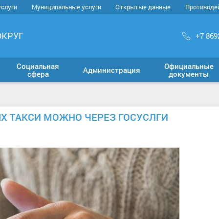
услуги
Муниципальные услуги
Открытые данные
Противоде
ОКРУГ
+7 869
Социальная
Официальные
Администрация
сфера
документы
ЫХ ТАКСИ МОЖНО ЧЕРЕЗ ГОСУСЛГИ