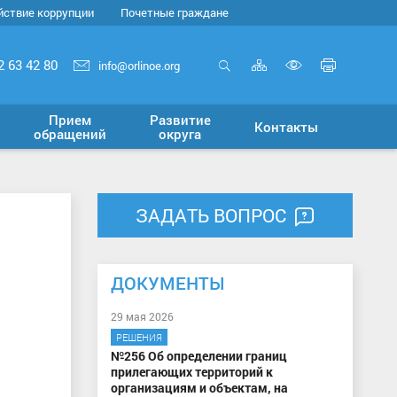
йствие коррупции
Почетные граждане
Карта
Печать
2 63 42 80
info@orlinoe.org
сайта
страни
Открыть
Включит
поиск
версию
Прием
Развитие
Контакты
для
обращений
округа
слабовид
ЗАДАТЬ ВОПРОС
ДОКУМЕНТЫ
29 мая 2026
РЕШЕНИЯ
№256 Об определении границ
прилегающих территорий к
организациям и объектам, на