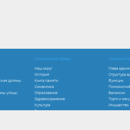
Социальная сфера
Админист
Наш округ
Глава адми
История
Структура 
ская долины
Книга памяти
Функции
Символика
Полномочи
аны улицы
Образование
Вакансии
Здравоохранение
Торги и зак
Культура
Имущество
Спорт
Места и маршруты
Волонтерство
Инвестиционная привлекательность