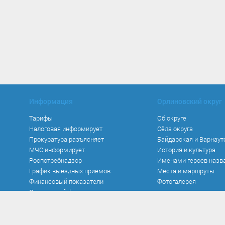
Информация
Орлиновский округ
Тарифы
Об округе
Налоговая информирует
Сёла округа
Прокуратура разъясняет
Байдарская и Варнаут
МЧС информирует
История и культура
Роспотребнадзор
Именами героев назв
График выездных приемов
Места и маршруты
Финансовый показатели
Фотогалерея
Социальный фонд