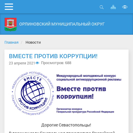
Карта
Мобильное
сайта
Открыть
В
меню
поиск
в
ОРЛИНОВСКИЙ МУНИЦИПАЛЬНЫЙ ОКРУГ
д
с
Главная
Новости
ВМЕСТЕ ПРОТИВ КОРРУПЦИИ!
Просмотров: 688
23 апреля 2021
Дорогие Севастопольцы!