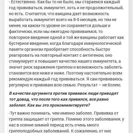
- Естественно. Как бы то ни было, мы стараемся каждый
год прививаться, иммунитет, хоть и не продолжительный,
но есть. Считается, что вакцина дает возможность
выработать иммунитет всего на 8-9 месяцев, но тем не
менее, на каком-то уровне он сохраняется дольше и
фактически, если мы ежегодно прививаемся, то
повторное введение одной и той же вакцины работает как
бустерное введение, когда благодаря иммунологической
памяти организм приобретает способность быстро
реагировать на повторный контакт с антигеном, оно
стимулирует и повышает качество нашего иммунитета, а
значит риск заражения гриппом и возможность заболеть
становится все ниже и ниже. Поэтому настоятельно всем
рекомендую каждый год прививаться. Я сам прививаюсь
регулярно и прививаю всю семью. Результат – не болею.
В качестве аргумента против прививок люди приводят
тот довод, что после того как привился, все равно
заболел. Как вы это прокомментируете?
-Тут важно понимать, чем именно заболел. Прививка от
гриппа защищает от гриппа. Помимо этого заболевания, у
нас в осенне-зимний период есть очень много
гриппоподобных заболеваний. К сожалению, от них