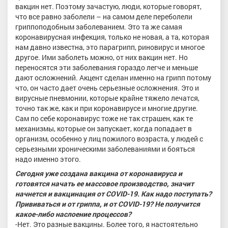
вакцин нет. Поэтому зачастую, люди, которые говорят,
что все равно заболели – на самом деле переболели
гриппоподобным заболеванием. Это та же самая
коронавирусная инфекция, только не новая, а та, которая
нам давно известна, это парагрипп, риновирус и многое
другое. Ими заболеть можно, от них вакцин нет. Но
переносятся эти заболевания гораздо легче и меньше
дают осложнений. Акцент сделан именно на грипп потому
что, он часто дает очень серьезные осложнения. Это и
вирусные пневмонии, которые крайне тяжело лечатся,
точно так же, как и при коронавирусе и многие другие.
Сам по себе коронавирус тоже не так страшен, как те
механизмы, которые он запускает, когда попадает в
организм, особенно у лиц пожилого возраста, у людей с
серьезными хроническими заболеваниями и бояться
надо именно этого.
Сегодня уже создана вакцина от коронавируса и
готовятся начать ее массовое производство, значит
начнется и вакцинация от COVID-19. Как надо поступать?
Прививаться и от гриппа, и от COVID-19? Не получится
какое-либо наслоение процессов?
-Нет. Это разные вакцины. Более того, я настоятельно