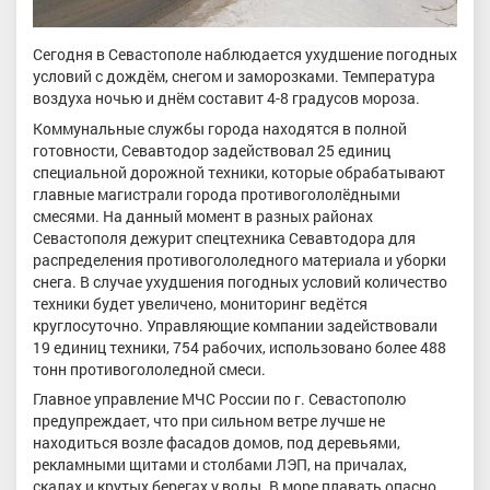
Сегодня в Севастополе наблюдается ухудшение погодных
условий с дождём, снегом и заморозками. Температура
воздуха ночью и днём составит 4-8 градусов мороза.
Коммунальные службы города находятся в полной
готовности, Севавтодор задействовал 25 единиц
специальной дорожной техники, которые обрабатывают
главные магистрали города противогололёдными
смесями. На данный момент в разных районах
Севастополя дежурит спецтехника Севавтодора для
распределения противогололедного материала и уборки
снега. В случае ухудшения погодных условий количество
техники будет увеличено, мониторинг ведётся
круглосуточно. Управляющие компании задействовали
19 единиц техники, 754 рабочих, использовано более 488
тонн противогололедной смеси.
Главное управление МЧС России по г. Севастополю
предупреждает, что при сильном ветре лучше не
находиться возле фасадов домов, под деревьями,
рекламными щитами и столбами ЛЭП, на причалах,
скалах и крутых берегах у воды. В море плавать опасно.