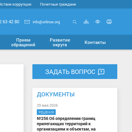
йствие коррупции
Почетные граждане
Карта
Печать
2 63 42 80
info@orlinoe.org
сайта
страни
Открыть
Включит
поиск
версию
Прием
Развитие
Контакты
для
обращений
округа
слабовид
ЗАДАТЬ ВОПРОС
ДОКУМЕНТЫ
29 мая 2026
РЕШЕНИЯ
№256 Об определении границ
прилегающих территорий к
организациям и объектам, на