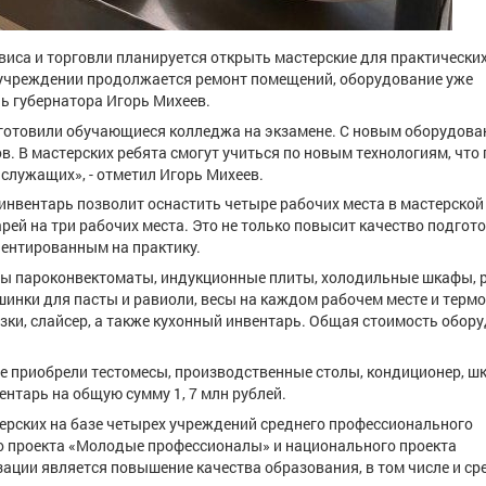
виса и торговли планируется открыть мастерские для практически
В учреждении продолжается ремонт помещений, оборудование уже
ь губернатора Игорь Михеев.
иготовили обучающиеся колледжа на экзамене. С новым оборудов
в. В мастерских ребята смогут учиться по новым технологиям, что
служащих», - отметил Игорь Михеев.
инвентарь позволит оснастить четыре рабочих места в мастерской
ей на три рабочих места. Это не только повысит качество подгот
риентированным на практику.
пны пароконвектоматы, индукционные плиты, холодильные шкафы, 
инки для пасты и равиоли, весы на каждом рабочем месте и термо
ки, слайсер, а также кухонный инвентарь. Общая стоимость обору
е приобрели тестомесы, производственные столы, кондиционер, ш
ентарь на общую сумму 1, 7 млн рублей.
терских на базе четырех учреждений среднего профессионального
о проекта «Молодые профессионалы» и национального проекта
ации является повышение качества образования, в том числе и ср