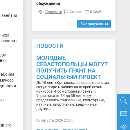
обсуждений
Просмотр
Скачать
77.8 Кбайт
х занятий
Все документы
анием
 позволит
НОВОСТИ
 для
МОЛОДЫЕ
овки
СЕВАСТОПОЛЬЦЫ МОГУТ
ПОЛУЧИТЬ ГРАНТ НА
рабочие
СОЦИАЛЬНЫЙ ПРОЕКТ
миксер,
До 15 сентября молодые севастопольцы
дования -
могут подать заявку на второй сезон
конкурса «Росмолодёжь.Гранты».
Участники от 14 до 35 лет могут
каф
представить социальные, культурные,
научные, спортивные, медийные и
другие...
06 августа 2026 23:24
еднего