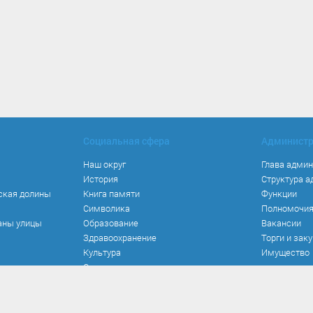
Социальная сфера
Админист
Наш округ
Глава адми
История
Структура 
ская долины
Книга памяти
Функции
Символика
Полномочи
аны улицы
Образование
Вакансии
Здравоохранение
Торги и зак
Культура
Имущество
Спорт
Места и маршруты
Волонтерство
Инвестиционная привлекательность