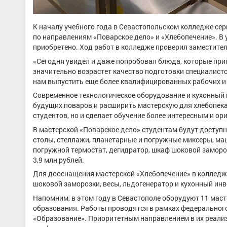
К началу учебного года в Севастопольском колледже сер
по направлениям «Поварское дело» и «Хлебопечение». 
приобретено. Ход работ в колледже проверил заместител
«Сегодня увидел и даже попробовал блюда, которые пр
значительно возрастет качество подготовки специалисто
нам выпустить еще более квалифицированных рабочих и 
Современное технологическое оборудование и кухонный 
будущих поваров и расширить мастерскую для хлебопекар
студентов, но и сделает обучение более интересным и о
В мастерской «Поварское дело» студентам будут досту
столы, стеллажи, планетарные и погружные миксеры, маш
погружной термостат, дегидратор, шкаф шоковой замороз
3,9 млн рублей.
Для дооснащения мастерской «Хлебопечение» в колледж
шоковой заморозки, весы, льдогенератор и кухонный инв
Напомним, в этом году в Севастополе оборудуют 11 мас
образования. Работы проводятся в рамках федеральног
«Образование». Приоритетным направлением в их реализ