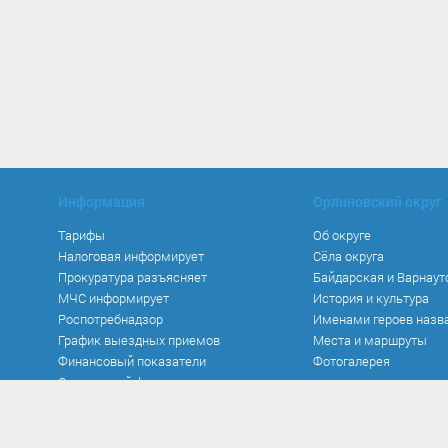
Информация
Орлиновский округ
Тарифы
Об округе
Налоговая информирует
Сёла округа
Прокуратура разъясняет
Байдарская и Варнаут
МЧС информирует
История и культура
Роспотребнадзор
Именами героев назв
График выездных приемов
Места и маршруты
Финансовый показатели
Фотогалерея
Социальный фонд