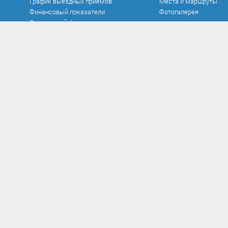
График выездных приемов
Места и маршруты
Финансовый показатели
Фотогалерея
Социальный фонд
Официальные документы
Противодействие к
Устав
Нормативно-правовые
в сфере противодейст
Документы
Антикоррупционная э
Исполнение бюджета
Методические матер
Контроль и аудит
Формы документов, с
Нормативно-правовые акты
противодействием кор
Постановления
заполнения
Проекты
Сообщить о факте кор
Распоряжения
Сведения о доходах
Решения
Комиссия по соблюд
Федеральные законы
требований к служеб
поведению и урегули