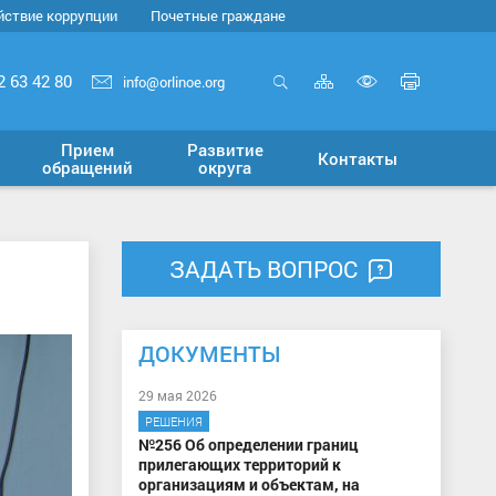
йствие коррупции
Почетные граждане
Карта
Печать
2 63 42 80
info@orlinoe.org
сайта
страни
Открыть
Включит
поиск
версию
Прием
Развитие
Контакты
для
обращений
округа
слабовид
ЗАДАТЬ ВОПРОС
ДОКУМЕНТЫ
29 мая 2026
РЕШЕНИЯ
№256 Об определении границ
прилегающих территорий к
организациям и объектам, на