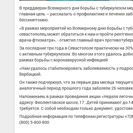
В преддверии Всемирного дня борьбы с туберкулезом ме
главная цель – рассказать о профилактике и лечении заб
бессимптомно.
«В рамках мероприятий ко Всемирному дню борьбы с туб
севастополец может обратиться к нам и пройти рентген
врача-фтизиатра», - отметил главный врач противотубе
За последние три года в Севастополе практически на 30
с активным туберкулезом. Во многом этого удалось доб
рамках борьбы с коронавирусной инфекцией.
«Нам удалось стабилизировать заболеваемость у подростк
Вербицкий.
Он также подчеркнул, что за первые два месяца текущег
аналогичный период прошлого года заболели 26 человек, а
Напоминаем, в рамках проведения акции «Неделя легочно
адресу: Фиолентовское шоссе, 17. Детей принимают до 14
требуется. С собой необходим только документ, удосто
Подробная информация по телефонам регистратуры +7(869
(800) 5-800-800