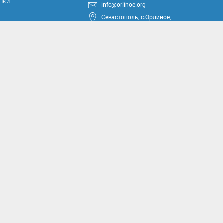
упки
info@orlinoe.org
Севастополь, с.Орлиное,
ул.Тюкова, 42
круга
ные проекты
иссии
комиссии
асущным проблемам и
м вопросам