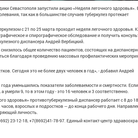
дики Севастополя запустили акцию «Неделя легочного здоровья». 
олевания, так как в большинстве случаев туберкулез протекает
еркулезом с 21 по 25 марта проходит неделя легочного здоровья.
ографическое и спирографическое обследование и получить консул
ркулезного диспансера Андрей Вербицкий.
% снизилось общее количество пациентов, состоящих на диспансерн
иться благодаря проведению массовых профилактических меропри
ов. Сегодня это не более двух человек в год», - добавил Андрей
о года уменьшились показатели заболеваемости и смертности. Если
 умерли 9, то в этом году - это 16 человек и 3 соответственно.
го здоровья» противотуберкулезный диспансер работает с 8 до 18
 часов, взрослых и подростков — до конца рабочего дня. Направле
веряющий личность.
2) 23-12-18, +7(8692)41-78-97. Единый контакт-центр здравоохра