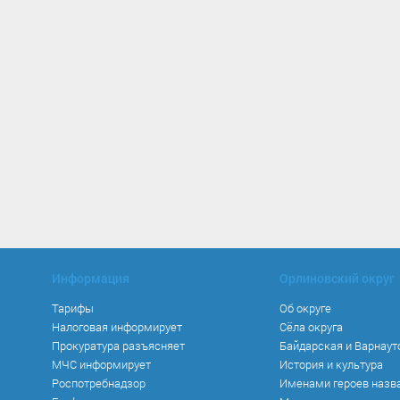
Информация
Орлиновский округ
Тарифы
Об округе
Налоговая информирует
Сёла округа
Прокуратура разъясняет
Байдарская и Варнаут
МЧС информирует
История и культура
Роспотребнадзор
Именами героев назв