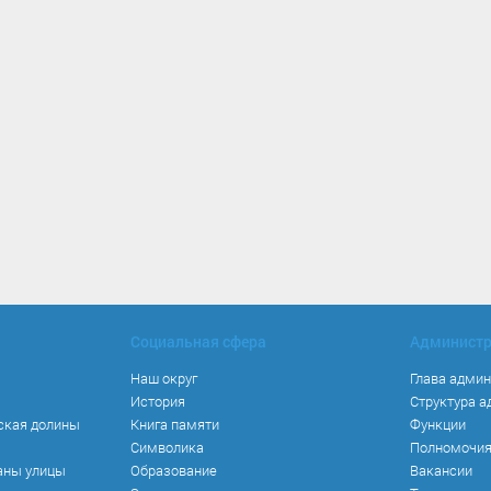
Социальная сфера
Админист
Наш округ
Глава адми
История
Структура 
ская долины
Книга памяти
Функции
Символика
Полномочи
аны улицы
Образование
Вакансии