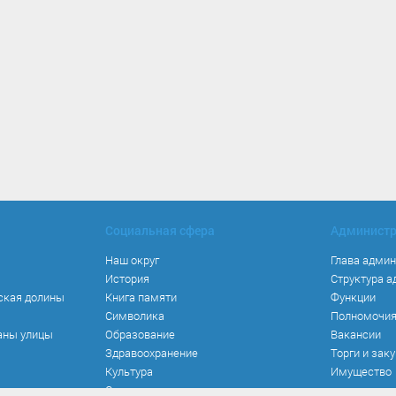
Социальная сфера
Админист
Наш округ
Глава адми
История
Структура 
ская долины
Книга памяти
Функции
Символика
Полномочи
аны улицы
Образование
Вакансии
Здравоохранение
Торги и зак
Культура
Имущество
Спорт