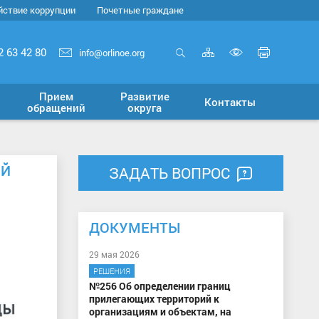
йствие коррупции
Почетные граждане
Карта
Печать
2 63 42 80
info@orlinoe.org
сайта
страни
Открыть
Включит
поиск
версию
Прием
Развитие
Контакты
для
обращений
округа
слабовид
ОЙ
ЗАДАТЬ ВОПРОС
ДОКУМЕНТЫ
29 мая 2026
РЕШЕНИЯ
№256 Об определении границ
прилегающих территорий к
организациям и объектам, на