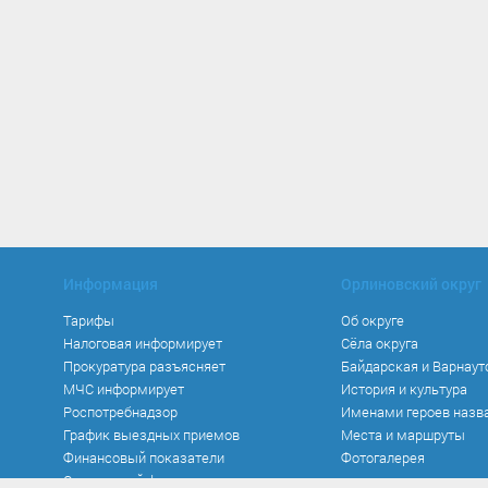
Информация
Орлиновский округ
Тарифы
Об округе
Налоговая информирует
Сёла округа
Прокуратура разъясняет
Байдарская и Варнаут
МЧС информирует
История и культура
Роспотребнадзор
Именами героев назв
График выездных приемов
Места и маршруты
Финансовый показатели
Фотогалерея
Социальный фонд