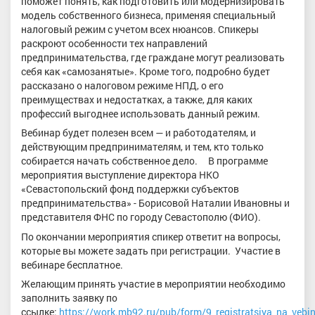
поможет понять, как подготовить или модернизировать
модель собственного бизнеса, применяя специальный
налоговый режим с учетом всех нюансов. Спикеры
раскроют особенности тех направлений
предпринимательства, где граждане могут реализовать
себя как «самозанятые». Кроме того, подробно будет
рассказано о налоговом режиме НПД, о его
преимуществах и недостатках, а также, для каких
профессий выгоднее использовать данный режим.
Вебинар будет полезен всем — и работодателям, и
действующим предпринимателям, и тем, кто только
собирается начать собственное дело. В программе
мероприятия выступление директора НКО
«Севастопольский фонд поддержки субъектов
предпринимательства» - Борисовой Наталии Ивановны и
представителя ФНС по городу Севастополю (ФИО).
По окончании мероприятия спикер ответит на вопросы,
которые вы можете задать при регистрации. Участие в
вебинаре бесплатное.
Желающим принять участие в мероприятии необходимо
заполнить заявку по
ссылке:
https://work.mb92.ru/pub/form/9_registratsiya_na_vebi