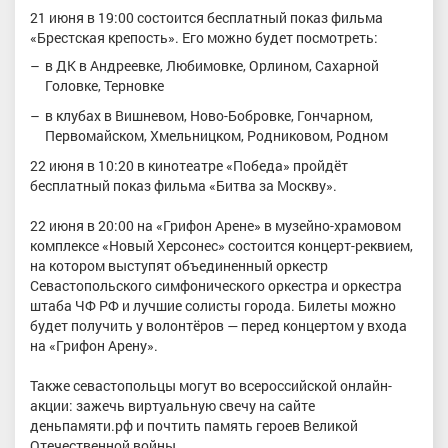
21 июня в 19:00 состоится бесплатный показ фильма
«Брестская крепость». Его можно будет посмотреть:
в ДК в Андреевке, Любимовке, Орлином, Сахарной
Головке, Терновке
в клубах в Вишневом, Ново-Бобровке, Гончарном,
Первомайском, Хмельницком, Родниковом, Родном
22 июня в 10:20 в кинотеатре «Победа» пройдёт
бесплатный показ фильма «Битва за Москву».
22 июня в 20:00 на «Грифон Арене» в музейно-храмовом
комплексе «Новый Херсонес» состоится концерт-реквием,
на котором выступят объединенный оркестр
Севастопольского симфонического оркестра и оркестра
штаба ЧФ РФ и лучшие солисты города. Билеты можно
будет получить у волонтёров — перед концертом у входа
на «Грифон Арену».
Также севастопольцы могут во всероссийской онлайн-
акции: зажечь виртуальную свечу на сайте
деньпамяти.рф и почтить память героев Великой
Отечественной войны.