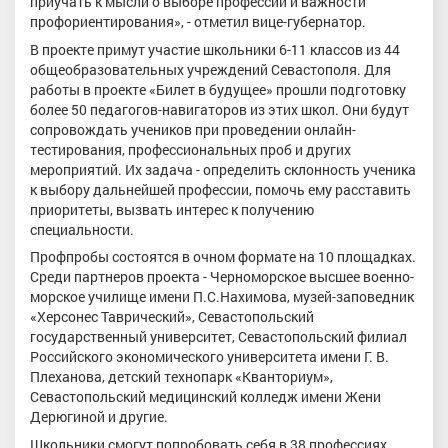
приучать к мысли о выборе профессии и важности
профориентирования», - отметил вице-губернатор.
В проекте примут участие школьники 6-11 классов из 44
общеобразовательных учреждений Севастополя. Для
работы в проекте «Билет в будущее» прошли подготовку
более 50 педагогов-навигаторов из этих школ. Они будут
сопровождать учеников при проведении онлайн-
тестирования, профессиональных проб и других
мероприятий. Их задача - определить склонность ученика
к выбору дальнейшей профессии, помочь ему расставить
приоритеты, вызвать интерес к получению
специальности.
Профпробы состоятся в очном формате на 10 площадках.
Среди партнеров проекта - Черноморское высшее военно-
морское училище имени П.С.Нахимова, музей-заповедник
«Херсонес Таврический», Севастопольский
государственный университет, Севастопольский филиал
Российского экономического университета имени Г. В.
Плеханова, детский технопарк «Кванториум»,
Севастопольский медицинский колледж имени Жени
Дерюгиной и другие.
Школьники смогут попробовать себя в 38 профессиях.