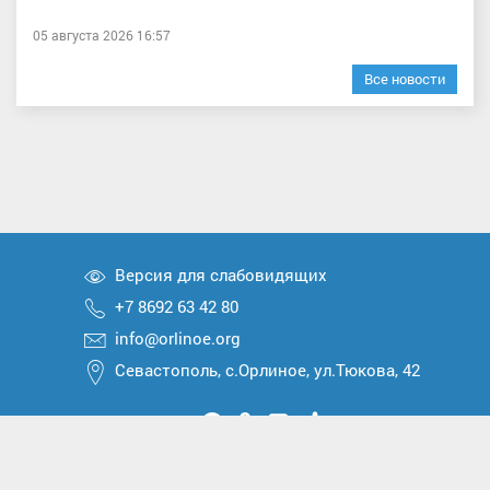
05 августа 2026 16:57
Все новости
Версия для слабовидящих
+7 8692 63 42 80
info@orlinoe.org
Севастополь, с.Орлиное, ул.Тюкова, 42
Мы
Мы
Мы
Мы
Мы
вконтакте
в
в
в
в
2026 © Все права защищены
Telegram
одноклассниках
Max
Дзен